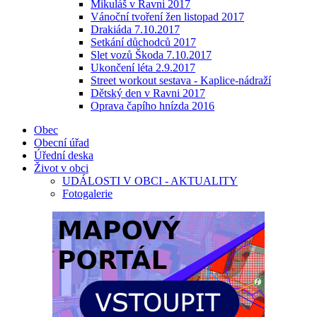
Mikuláš v Ravni 2017
Vánoční tvoření žen listopad 2017
Drakiáda 7.10.2017
Setkání důchodců 2017
Slet vozů Škoda 7.10.2017
Ukončení léta 2.9.2017
Street workout sestava - Kaplice-nádraží
Dětský den v Ravni 2017
Oprava čapího hnízda 2016
Obec
Obecní úřad
Úřední deska
Život v obci
UDÁLOSTI V OBCI - AKTUALITY
Fotogalerie