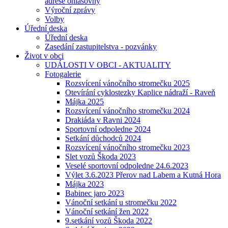
adrese ohlašovny
Výroční zprávy
Volby
Úřední deska
Úřední deska
Zasedání zastupitelstva - pozvánky
Život v obci
UDÁLOSTI V OBCI - AKTUALITY
Fotogalerie
Rozsvícení vánočního stromečku 2025
Otevírání cyklostezky Kaplice nádraží - Raveň
Májka 2025
Rozsvícení vánočního stromečku 2024
Drakiáda v Ravni 2024
Sportovní odpoledne 2024
Setkání důchodců 2024
Rozsvícení vánočního stromečku 2023
Slet vozů Škoda 2023
Veselé sportovní odpoledne 24.6.2023
Výlet 3.6.2023 Přerov nad Labem a Kutná Hora
Májka 2023
Babinec jaro 2023
Vánoční setkání u stromečku 2022
Vánoční setkání žen 2022
9.setkání vozů Škoda 2022