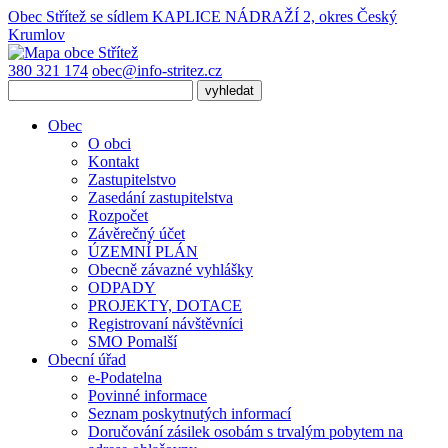
Obec Střítež
se sídlem KAPLICE NÁDRAŽÍ 2, okres Český
Krumlov
380 321 174
obec@info-stritez.cz
Obec
O obci
Kontakt
Zastupitelstvo
Zasedání zastupitelstva
Rozpočet
Závěrečný účet
ÚZEMNÍ PLÁN
Obecně závazné vyhlášky
ODPADY
PROJEKTY, DOTACE
Registrovaní návštěvníci
SMO Pomalší
Obecní úřad
e-Podatelna
Povinné informace
Seznam poskytnutých informací
Doručování zásilek osobám s trvalým pobytem na