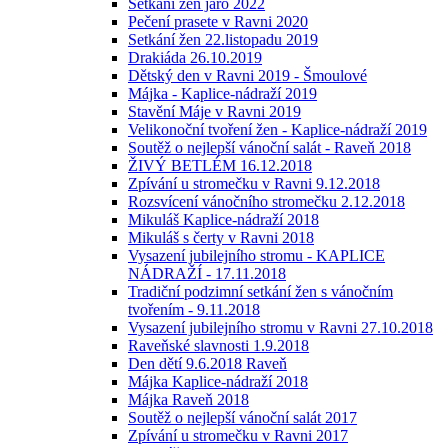
Setkání žen jaro 2022
Pečení prasete v Ravni 2020
Setkání žen 22.listopadu 2019
Drakiáda 26.10.2019
Dětský den v Ravni 2019 - Šmoulové
Májka - Kaplice-nádraží 2019
Stavění Máje v Ravni 2019
Velikonoční tvoření žen - Kaplice-nádraží 2019
Soutěž o nejlepší vánoční salát - Raveň 2018
ŽIVÝ BETLÉM 16.12.2018
Zpívání u stromečku v Ravni 9.12.2018
Rozsvícení vánočního stromečku 2.12.2018
Mikuláš Kaplice-nádraží 2018
Mikuláš s čerty v Ravni 2018
Vysazení jubilejního stromu - KAPLICE
NÁDRAŽÍ - 17.11.2018
Tradiční podzimní setkání žen s vánočním
tvořením - 9.11.2018
Vysazení jubilejního stromu v Ravni 27.10.2018
Raveňské slavnosti 1.9.2018
Den dětí 9.6.2018 Raveň
Májka Kaplice-nádraží 2018
Májka Raveň 2018
Soutěž o nejlepší vánoční salát 2017
Zpívání u stromečku v Ravni 2017