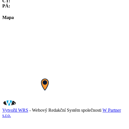
ČT:
PÁ:
Mapa
Vytvořil WRS
- Webový Redakční Systém společnosti
W Partner
s.r.o.