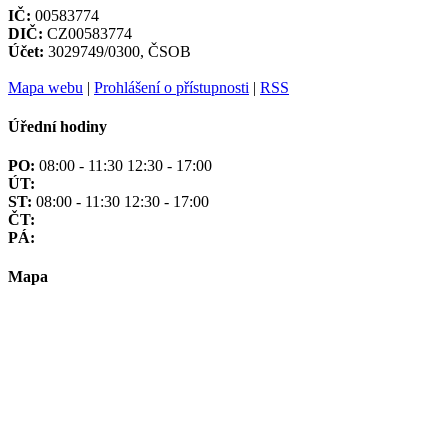
IČ:
00583774
DIČ:
CZ00583774
Účet:
3029749/0300, ČSOB
Mapa webu
|
Prohlášení o přístupnosti
|
RSS
Úřední hodiny
PO:
08:00 - 11:30 12:30 - 17:00
ÚT:
ST:
08:00 - 11:30 12:30 - 17:00
ČT:
PÁ:
Mapa