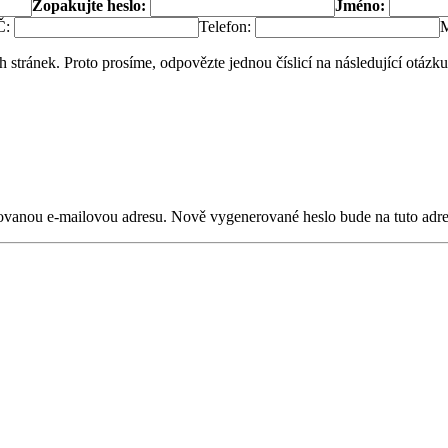
Zopakujte heslo:
Jméno:
Č:
Telefon:
M
 stránek. Proto prosíme, odpovězte jednou číslicí na následující otázku
trovanou e-mailovou adresu. Nově vygenerované heslo bude na tuto adr