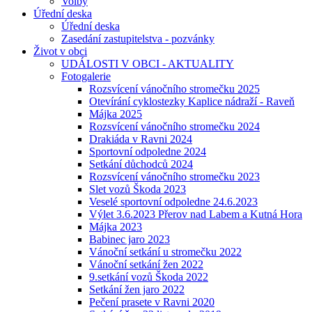
Volby
Úřední deska
Úřední deska
Zasedání zastupitelstva - pozvánky
Život v obci
UDÁLOSTI V OBCI - AKTUALITY
Fotogalerie
Rozsvícení vánočního stromečku 2025
Otevírání cyklostezky Kaplice nádraží - Raveň
Májka 2025
Rozsvícení vánočního stromečku 2024
Drakiáda v Ravni 2024
Sportovní odpoledne 2024
Setkání důchodců 2024
Rozsvícení vánočního stromečku 2023
Slet vozů Škoda 2023
Veselé sportovní odpoledne 24.6.2023
Výlet 3.6.2023 Přerov nad Labem a Kutná Hora
Májka 2023
Babinec jaro 2023
Vánoční setkání u stromečku 2022
Vánoční setkání žen 2022
9.setkání vozů Škoda 2022
Setkání žen jaro 2022
Pečení prasete v Ravni 2020