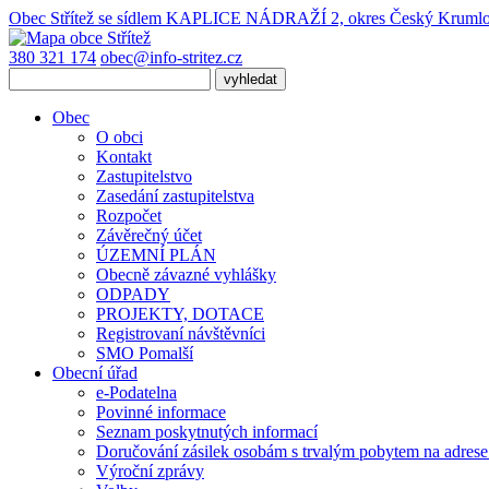
Obec Střítež
se sídlem KAPLICE NÁDRAŽÍ 2, okres Český Kruml
380 321 174
obec@info-stritez.cz
Obec
O obci
Kontakt
Zastupitelstvo
Zasedání zastupitelstva
Rozpočet
Závěrečný účet
ÚZEMNÍ PLÁN
Obecně závazné vyhlášky
ODPADY
PROJEKTY, DOTACE
Registrovaní návštěvníci
SMO Pomalší
Obecní úřad
e-Podatelna
Povinné informace
Seznam poskytnutých informací
Doručování zásilek osobám s trvalým pobytem na adres
Výroční zprávy