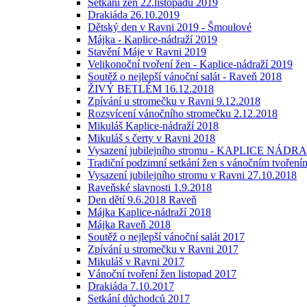
Setkání žen 22.listopadu 2019
Drakiáda 26.10.2019
Dětský den v Ravni 2019 - Šmoulové
Májka - Kaplice-nádraží 2019
Stavění Máje v Ravni 2019
Velikonoční tvoření žen - Kaplice-nádraží 2019
Soutěž o nejlepší vánoční salát - Raveň 2018
ŽIVÝ BETLÉM 16.12.2018
Zpívání u stromečku v Ravni 9.12.2018
Rozsvícení vánočního stromečku 2.12.2018
Mikuláš Kaplice-nádraží 2018
Mikuláš s čerty v Ravni 2018
Vysazení jubilejního stromu - KAPLICE NÁDRAŽ
Tradiční podzimní setkání žen s vánočním tvoření
Vysazení jubilejního stromu v Ravni 27.10.2018
Raveňské slavnosti 1.9.2018
Den dětí 9.6.2018 Raveň
Májka Kaplice-nádraží 2018
Májka Raveň 2018
Soutěž o nejlepší vánoční salát 2017
Zpívání u stromečku v Ravni 2017
Mikuláš v Ravni 2017
Vánoční tvoření žen listopad 2017
Drakiáda 7.10.2017
Setkání důchodců 2017