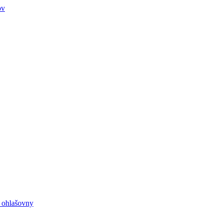
ov
e ohlašovny