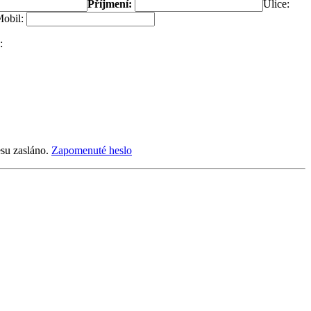
Příjmení:
Ulice:
obil:
:
esu zasláno.
Zapomenuté heslo