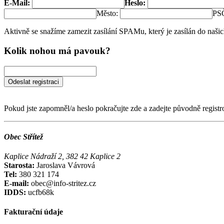
E-Mail:
Heslo:
Město:
PS
Aktivně se snažíme zamezit zasílání SPAMu, který je zasílán do našich
Kolik nohou má pavouk?
Pokud jste zapomněl/a heslo pokračujte zde a zadejte původně regis
Obec Střítež
Kaplice Nádraží 2, 382 42 Kaplice 2
Starosta:
Jaroslava Vávrová
Tel:
380 321 174
E-mail:
obec@info-stritez.cz
IDDS:
ucfb68k
Fakturační údaje