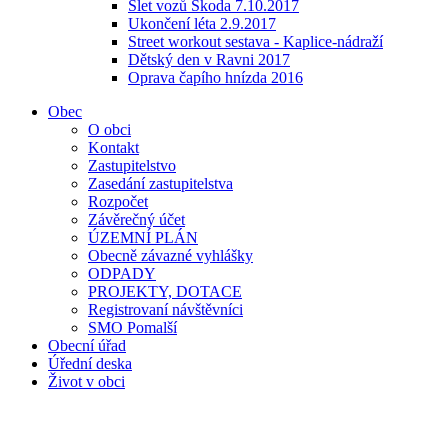
Slet vozů Škoda 7.10.2017
Ukončení léta 2.9.2017
Street workout sestava - Kaplice-nádraží
Dětský den v Ravni 2017
Oprava čapího hnízda 2016
Obec
O obci
Kontakt
Zastupitelstvo
Zasedání zastupitelstva
Rozpočet
Závěrečný účet
ÚZEMNÍ PLÁN
Obecně závazné vyhlášky
ODPADY
PROJEKTY, DOTACE
Registrovaní návštěvníci
SMO Pomalší
Obecní úřad
Úřední deska
Život v obci