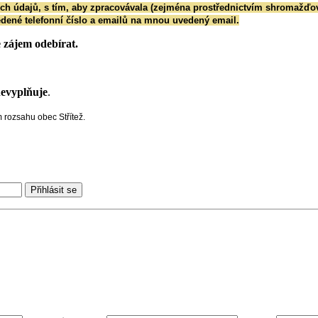
ních údajů, s tím, aby zpracovávala (zejména prostřednictvím shromažďo
dené telefonní číslo a emailů na mnou uvedený email.
e zájem odebírat.
 nevyplňuje
.
 rozsahu obec Střítež.