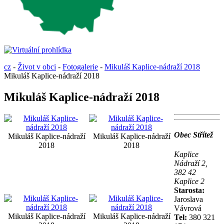
cz
-
Život v obci
-
Fotogalerie
-
Mikuláš Kaplice-nádraží 2018
Mikuláš Kaplice-nádraží 2018
Mikuláš Kaplice-nádraží 2018
Obec Střítež
Mikuláš Kaplice-nádraží
Mikuláš Kaplice-nádraží
2018
2018
Kaplice
Nádraží 2,
382 42
Kaplice 2
Starosta:
Jaroslava
Vávrová
Mikuláš Kaplice-nádraží
Mikuláš Kaplice-nádraží
Tel:
380 321