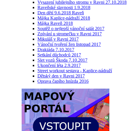
Vysazení jubilejního stromu v Ravni 27.10.2018
Raveňské slavnosti 1.9.2018
Den dětí 9.6.2018 Raveň
Májka Kaplice-nádraží 2018
Májka Raveň 2018
Soutěž o nejlepší vánoční salát 2017
Zpívání u stromečku v Ravni 2017
Mikuláš v Ravni 2017
Vánoční tvoření žen listopad 2017
Drakiáda 7.10.2017
Setkání důchodců 2017
Slet vozů Škoda 7.10.2017
Ukončení léta 2.9.2017
Street workout sestava - Kaplice-nádraží
Dětský den v Ravni 2017
Oprava čapího hnízda 2016