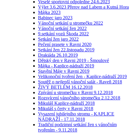
Veselé sportovní odpoledne 24.6.2023
Výlet 3.6.2023 Přerov nad Labem a Kutná Hora
Májka 2023
Babinec jaro 2023
Vánoční setkání u stromečku 2022
Vánoční setkání žen 2022
9.setkání vozů Škoda 2022
Setkání žen jaro 2022
Pečení prasete v Ravni 2020
Setkání žen 22.listopadu 2019
Drakiáda 26.10.2019
Dětský den v Ravni 2019 - Šmoulové
Májka - Kaplice-nádraží 2019
Stavění Máje v Ravni 2019
Velikonoční tvoření žen - Kaplice-nádraží 2019
Soutěž o nejlepší vánoční salát - Raveň 2018
ŽIVÝ BETLÉM 16.12.2018
Zpívání u stromečku v Ravni 9.12.2018
Rozsvícení vánočního stromečku 2.12.2018
Mikuláš Kaplice-nádraží 2018
Mikuláš s čerty v Ravni 2018
Vysazení jubilejního stromu - KAPLICE
NÁDRAŽÍ - 17.11.2018
Tradiční podzimní setkání žen s vánočním
tvořením - 9.11.2018