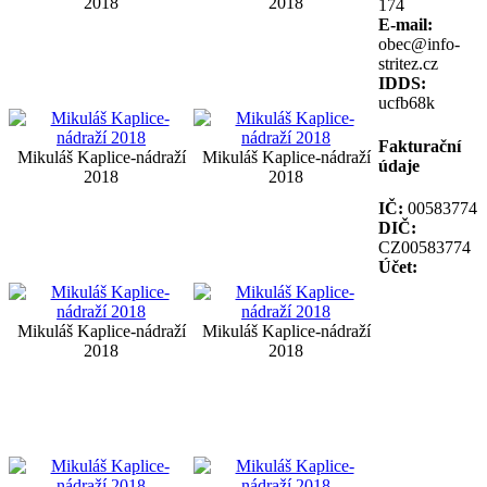
2018
2018
174
E-mail:
obec@info-
stritez.cz
IDDS:
ucfb68k
Fakturační
Mikuláš Kaplice-nádraží
Mikuláš Kaplice-nádraží
údaje
2018
2018
IČ:
00583774
DIČ:
CZ00583774
Účet:
Mikuláš Kaplice-nádraží
Mikuláš Kaplice-nádraží
2018
2018