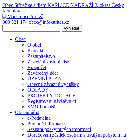
Obec Střítež
se sídlem KAPLICE NÁDRAŽÍ 2, okres Český
Krumlov
380 321 174
obec@info-stritez.cz
Obec
O obci
Kontakt
Zastupitelstvo
Zasedání zastupitelstva
Rozpočet
Závěrečný účet
ÚZEMNÍ PLÁN
Obecně závazné vyhlášky
ODPADY
PROJEKTY, DOTACE
Registrovaní návštěvníci
SMO Pomalší
Obecní úřad
e-Podatelna
Povinné informace
Seznam poskytnutých informací
Doručování zásilek osobám s trvalým pobytem na