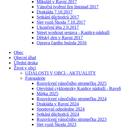
Mikuláš v Ravni 2017
Vánoční tvoření žen listopad 2017
Drakiáda 7.10.2017
Setkání důchodců 2017
Slet vozů Škoda 7.10.2017
Ukončení léta 2.9.2017
Street workout sestava - Kaplice-nádraží
Dětský den v Ravni 2017
Oprava čapího hnízda 2016
Obec
Obecní úřad
Úřední deska
Život v obci
UDÁLOSTI V OBCI - AKTUALITY
Fotogalerie
Rozsvícení vánočního stromečku 2025
Otevírání cyklostezky Kaplice nádraží - Raveň
Májka 2025
Rozsvícení vánočního stromečku 2024
Drakiáda v Ravni 2024
Sportovní odpoledne 2024
Setkání důchodců 2024
Rozsvícení vánočního stromečku 2023
Slet vozů Škoda 2023