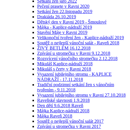
Setkání žen jaro 2022
Pečení prasete v Ravni 2020
Setkání žen 22.listopadu 2019
Drakiáda 26.10.2019
Dětský den v Ravni 2019 - Šmoulové
Májka - Kaplice-nádraží 2019
Stavění Máje v Ravni 2019
Velikonoční tvoření žen - Kaplice-nádraží 2019
Soutěž o nejlepší vánoční salát - Raveň 2018
ŽIVÝ BETLÉM 16.12.2018
Zpívání u stromečku v Ravni 9.12.2018
Rozsvícení vánočního stromečku 2.12.2018
Mikuláš Kaplice-nádraží 2018
Mikuláš s čerty v Ravni 2018
Vysazení jubilejního stromu - KAPLICE
NÁDRAŽÍ - 17.11.2018
Tradiční podzimní setkání žen s vánočním
tvořením - 9.11.2018
Vysazení jubilejního stromu v Ravni 27.10.2018
Raveňské slavnosti 1.9.2018
Den dětí 9.6.2018 Raveň
Májka Kaplice-nádraží 2018
Májka Raveň 2018
Soutěž o nejlepší vánoční salát 2017
Zpívání u stromečku v Ravni 2017