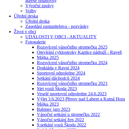
adrese ohlašovny
Výroční zprávy
Volby
Úřední deska
Úřední deska
Zasedání zastupitelstva - pozvánky
Život v obci
UDÁLOSTI V OBCI - AKTUALITY
Fotogalerie
Rozsvícení vánočního stromečku 2025
Otevírání cyklostezky Kaplice nádraží - Raveň
Májka 2025
Rozsvícení vánočního stromečku 2024
Drakiáda v Ravni 2024
Sportovní odpoledne 2024
Setkání důchodců 2024
Rozsvícení vánočního stromečku 2023
Slet vozů Škoda 2023
Veselé sportovní odpoledne 24.6.2023
Výlet 3.6.2023 Přerov nad Labem a Kutná Hora
Májka 2023
Babinec jaro 2023
Vánoční setkání u stromečku 2022
Vánoční setkání žen 2022
9.setkání vozů Škoda 2022