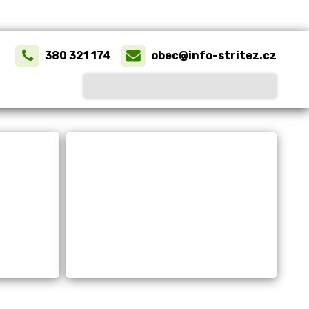
380 321 174
obec@info-stritez.cz
a
Život v obci