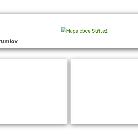
rumlov
Obecní úřad
Úřední desk