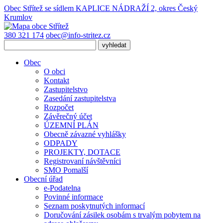
Obec Střítež
se sídlem KAPLICE NÁDRAŽÍ 2, okres Český
Krumlov
380 321 174
obec@info-stritez.cz
Obec
O obci
Kontakt
Zastupitelstvo
Zasedání zastupitelstva
Rozpočet
Závěrečný účet
ÚZEMNÍ PLÁN
Obecně závazné vyhlášky
ODPADY
PROJEKTY, DOTACE
Registrovaní návštěvníci
SMO Pomalší
Obecní úřad
e-Podatelna
Povinné informace
Seznam poskytnutých informací
Doručování zásilek osobám s trvalým pobytem na