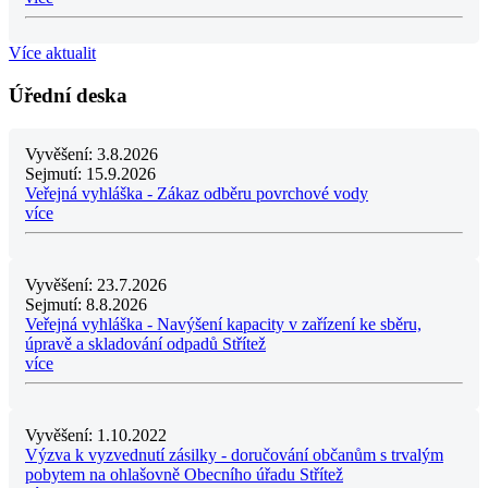
Více aktualit
Úřední deska
Vyvěšení:
3.8.2026
Sejmutí:
15.9.2026
Veřejná vyhláška - Zákaz odběru povrchové vody
více
Vyvěšení:
23.7.2026
Sejmutí:
8.8.2026
Veřejná vyhláška - Navýšení kapacity v zařízení ke sběru,
úpravě a skladování odpadů Střítež
více
Vyvěšení:
1.10.2022
Výzva k vyzvednutí zásilky - doručování občanům s trvalým
pobytem na ohlašovně Obecního úřadu Střítež