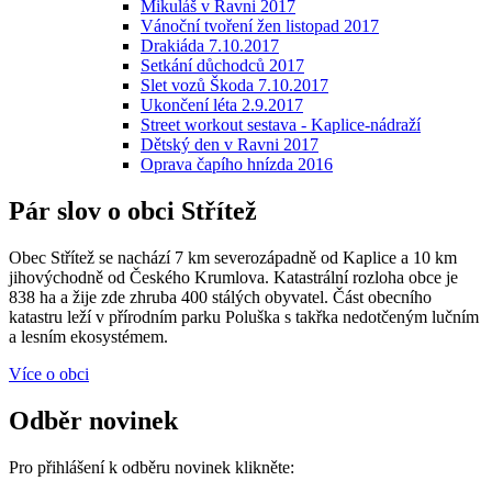
Mikuláš v Ravni 2017
Vánoční tvoření žen listopad 2017
Drakiáda 7.10.2017
Setkání důchodců 2017
Slet vozů Škoda 7.10.2017
Ukončení léta 2.9.2017
Street workout sestava - Kaplice-nádraží
Dětský den v Ravni 2017
Oprava čapího hnízda 2016
Pár slov o obci Střítež
Obec Střítež se nachází 7 km severozápadně od Kaplice a 10 km
jihovýchodně od Českého Krumlova. Katastrální rozloha obce je
838 ha a žije zde zhruba 400 stálých obyvatel. Část obecního
katastru leží v přírodním parku Poluška s takřka nedotčeným lučním
a lesním ekosystémem.
Více o obci
Odběr novinek
Pro přihlášení k odběru novinek klikněte: