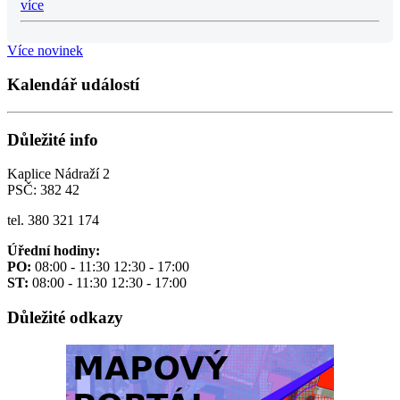
více
Více novinek
Kalendář událostí
Důležité info
Kaplice Nádraží 2
PSČ: 382 42
tel. 380 321 174
Úřední hodiny:
PO:
08:00 - 11:30 12:30 - 17:00
ST:
08:00 - 11:30 12:30 - 17:00
Důležité odkazy