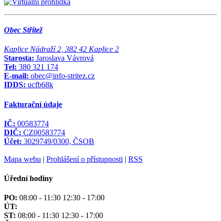
Obec Střítež
Kaplice Nádraží 2, 382 42 Kaplice 2
Starosta:
Jaroslava Vávrová
Tel:
380 321 174
E-mail:
obec@info-stritez.cz
IDDS:
ucfb68k
Fakturační údaje
IČ:
00583774
DIČ:
CZ00583774
Účet:
3029749/0300, ČSOB
Mapa webu
|
Prohlášení o přístupnosti
|
RSS
Úřední hodiny
PO:
08:00 - 11:30 12:30 - 17:00
ÚT:
ST:
08:00 - 11:30 12:30 - 17:00