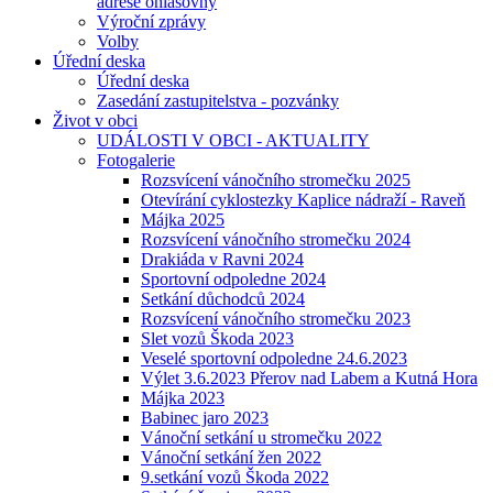
adrese ohlašovny
Výroční zprávy
Volby
Úřední deska
Úřední deska
Zasedání zastupitelstva - pozvánky
Život v obci
UDÁLOSTI V OBCI - AKTUALITY
Fotogalerie
Rozsvícení vánočního stromečku 2025
Otevírání cyklostezky Kaplice nádraží - Raveň
Májka 2025
Rozsvícení vánočního stromečku 2024
Drakiáda v Ravni 2024
Sportovní odpoledne 2024
Setkání důchodců 2024
Rozsvícení vánočního stromečku 2023
Slet vozů Škoda 2023
Veselé sportovní odpoledne 24.6.2023
Výlet 3.6.2023 Přerov nad Labem a Kutná Hora
Májka 2023
Babinec jaro 2023
Vánoční setkání u stromečku 2022
Vánoční setkání žen 2022
9.setkání vozů Škoda 2022