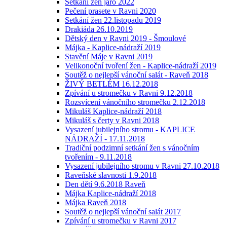
Setkání žen jaro 2022
Pečení prasete v Ravni 2020
Setkání žen 22.listopadu 2019
Drakiáda 26.10.2019
Dětský den v Ravni 2019 - Šmoulové
Májka - Kaplice-nádraží 2019
Stavění Máje v Ravni 2019
Velikonoční tvoření žen - Kaplice-nádraží 2019
Soutěž o nejlepší vánoční salát - Raveň 2018
ŽIVÝ BETLÉM 16.12.2018
Zpívání u stromečku v Ravni 9.12.2018
Rozsvícení vánočního stromečku 2.12.2018
Mikuláš Kaplice-nádraží 2018
Mikuláš s čerty v Ravni 2018
Vysazení jubilejního stromu - KAPLICE
NÁDRAŽÍ - 17.11.2018
Tradiční podzimní setkání žen s vánočním
tvořením - 9.11.2018
Vysazení jubilejního stromu v Ravni 27.10.2018
Raveňské slavnosti 1.9.2018
Den dětí 9.6.2018 Raveň
Májka Kaplice-nádraží 2018
Májka Raveň 2018
Soutěž o nejlepší vánoční salát 2017
Zpívání u stromečku v Ravni 2017