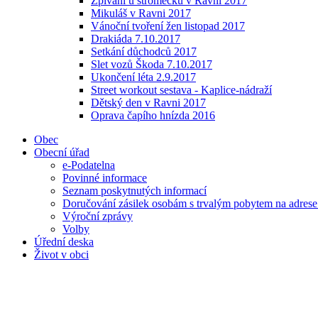
Zpívání u stromečku v Ravni 2017
Mikuláš v Ravni 2017
Vánoční tvoření žen listopad 2017
Drakiáda 7.10.2017
Setkání důchodců 2017
Slet vozů Škoda 7.10.2017
Ukončení léta 2.9.2017
Street workout sestava - Kaplice-nádraží
Dětský den v Ravni 2017
Oprava čapího hnízda 2016
Obec
Obecní úřad
e-Podatelna
Povinné informace
Seznam poskytnutých informací
Doručování zásilek osobám s trvalým pobytem na adres
Výroční zprávy
Volby
Úřední deska
Život v obci