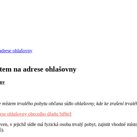
adrese ohlašovny
tem na adrese ohlašovny
vny
je místem trvalého pobytu občana sídlo ohlašovny, kde ke zrušení trval
ese ohlašovny obecního úřadu Střítež
ven, v jejichž sídle má fyzická osoba trvalý pobyt, zajistit vhodné mís
ů).