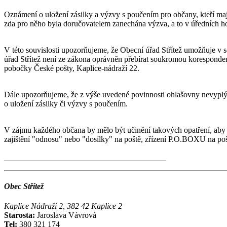
Oznámení o uložení zásilky a výzvy s poučením pro občany, kteří mají
zda pro něho byla doručovatelem zanechána výzva, a to v úředních ho
V této souvislosti upozorňujeme, že Obecní úřad Střítež umožňuje v 
úřad Střítež není ze zákona oprávněn přebírat soukromou koresponden
pobočky České pošty, Kaplice-nádraží 22.
Dále upozorňujeme, že z výše uvedené povinnosti ohlašovny nevyplý
o uložení zásilky či výzvy s poučením.
V zájmu každého občana by mělo být učinění takových opatření, aby m
zajištění "odnosu" nebo "dosílky" na poště, zřízení P.O.BOXU na pošt
________________________________________
Obec Střítež
Kaplice Nádraží 2, 382 42 Kaplice 2
Starosta:
Jaroslava Vávrová
Tel:
380 321 174