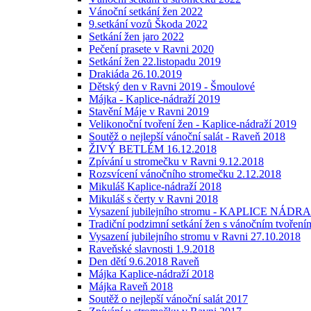
Vánoční setkání žen 2022
9.setkání vozů Škoda 2022
Setkání žen jaro 2022
Pečení prasete v Ravni 2020
Setkání žen 22.listopadu 2019
Drakiáda 26.10.2019
Dětský den v Ravni 2019 - Šmoulové
Májka - Kaplice-nádraží 2019
Stavění Máje v Ravni 2019
Velikonoční tvoření žen - Kaplice-nádraží 2019
Soutěž o nejlepší vánoční salát - Raveň 2018
ŽIVÝ BETLÉM 16.12.2018
Zpívání u stromečku v Ravni 9.12.2018
Rozsvícení vánočního stromečku 2.12.2018
Mikuláš Kaplice-nádraží 2018
Mikuláš s čerty v Ravni 2018
Vysazení jubilejního stromu - KAPLICE NÁDRAŽ
Tradiční podzimní setkání žen s vánočním tvoření
Vysazení jubilejního stromu v Ravni 27.10.2018
Raveňské slavnosti 1.9.2018
Den dětí 9.6.2018 Raveň
Májka Kaplice-nádraží 2018
Májka Raveň 2018
Soutěž o nejlepší vánoční salát 2017