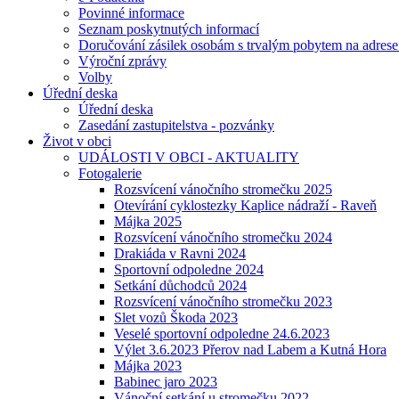
Povinné informace
Seznam poskytnutých informací
Doručování zásilek osobám s trvalým pobytem na adres
Výroční zprávy
Volby
Úřední deska
Úřední deska
Zasedání zastupitelstva - pozvánky
Život v obci
UDÁLOSTI V OBCI - AKTUALITY
Fotogalerie
Rozsvícení vánočního stromečku 2025
Otevírání cyklostezky Kaplice nádraží - Raveň
Májka 2025
Rozsvícení vánočního stromečku 2024
Drakiáda v Ravni 2024
Sportovní odpoledne 2024
Setkání důchodců 2024
Rozsvícení vánočního stromečku 2023
Slet vozů Škoda 2023
Veselé sportovní odpoledne 24.6.2023
Výlet 3.6.2023 Přerov nad Labem a Kutná Hora
Májka 2023
Babinec jaro 2023
Vánoční setkání u stromečku 2022