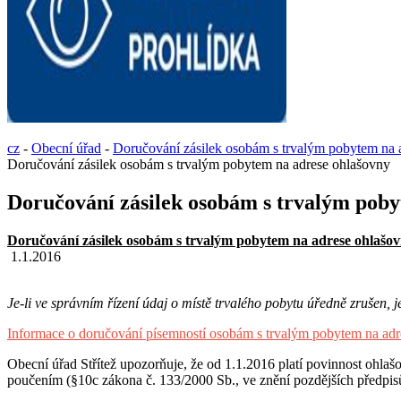
cz
-
Obecní úřad
-
Doručování zásilek osobám s trvalým pobytem na 
Doručování zásilek osobám s trvalým pobytem na adrese ohlašovny
Doručování zásilek osobám s trvalým poby
Doručování zásilek osobám s trvalým pobytem na adrese ohlašo
1.1.2016
Je-li ve správním řízení údaj o místě trvalého pobytu úředně zrušen, 
Informace o doručování písemností osobám s trvalým pobytem na adr
Obecní úřad Střítež upozorňuje, že od 1.1.2016 platí povinnost ohlašo
poučením (§10c zákona č. 133/2000 Sb., ve znění pozdějších předpis