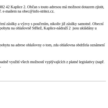
382 42 Kaplice 2. Občan s touto adresou má možnost dotazem zjistit,
. e-mailem na obec@info-stritez.cz.
ní zásilky a výzvy s poučením, nikoliv již zásilky samotné. Obecní
pobytu na ohlašovně Střítež, Kaplice-nádraží 2 jsou ukládány u
 pobytu na adrese ohlašovny o tom, zda ohlašovna obdržela oznámení
ně využití všech možností vyplývajících z platné legislativy (např.
.