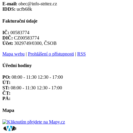
E-mail:
obec@info-stritez.cz
IDDS:
ucfb68k
Fakturační údaje
IČ:
00583774
DIČ:
CZ00583774
Účet:
3029749/0300, ČSOB
Mapa webu
|
Prohlášení o přístupnosti
|
RSS
Úřední hodiny
PO:
08:00 - 11:30 12:30 - 17:00
ÚT:
ST:
08:00 - 11:30 12:30 - 17:00
ČT:
PÁ:
Mapa