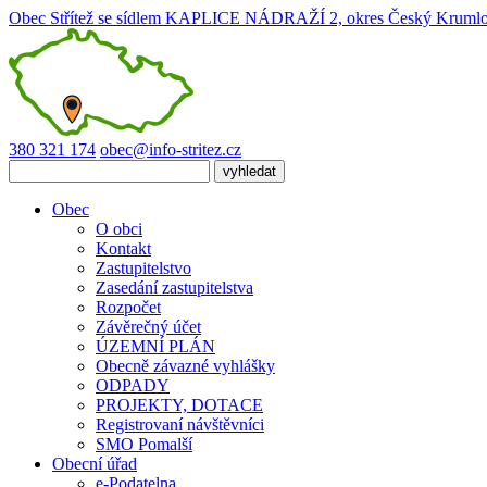
Obec Střítež
se sídlem KAPLICE NÁDRAŽÍ 2, okres Český Kruml
380 321 174
obec@info-stritez.cz
Obec
O obci
Kontakt
Zastupitelstvo
Zasedání zastupitelstva
Rozpočet
Závěrečný účet
ÚZEMNÍ PLÁN
Obecně závazné vyhlášky
ODPADY
PROJEKTY, DOTACE
Registrovaní návštěvníci
SMO Pomalší
Obecní úřad
e-Podatelna