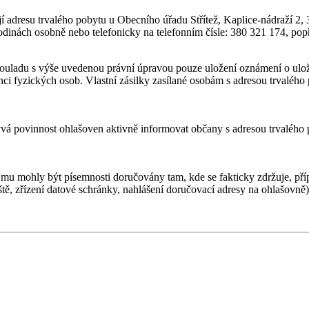
 adresu trvalého pobytu u Obecního úřadu Střítež, Kaplice-nádraží 2, 
dinách osobně nebo telefonicky na telefonním čísle: 380 321 174, popř
souladu s výše uvedenou právní úpravou pouze uložení oznámení o ulože
ci fyzických osob. Vlastní zásilky zasílané osobám s adresou trvalého 
vá povinnost ohlašoven aktivně informovat občany s adresou trvalého
u mohly být písemnosti doručovány tam, kde se fakticky zdržuje, případ
ě, zřízení datové schránky, nahlášení doručovací adresy na ohlašovně)