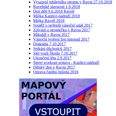
Vysazení jubilejního stromu v Ravni 27.10.2018
Raveňské slavnosti 1.9.2018
Den dětí 9.6.2018 Raveň
Májka Kaplice-nádraží 2018
Májka Raveň 2018
Soutěž o nejlepší vánoční salát 2017
Zpívání u stromečku v Ravni 2017
Mikuláš v Ravni 2017
Vánoční tvoření žen listopad 2017
Drakiáda 7.10.2017
Setkání důchodců 2017
Slet vozů Škoda 7.10.2017
Ukončení léta 2.9.2017
Street workout sestava - Kaplice-nádraží
Dětský den v Ravni 2017
Oprava čapího hnízda 2016