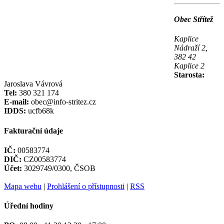
Obec Střítež
Kaplice
Nádraží 2,
382 42
Kaplice 2
Starosta:
Jaroslava Vávrová
Tel:
380 321 174
E-mail:
obec@info-stritez.cz
IDDS:
ucfb68k
Fakturační údaje
IČ:
00583774
DIČ:
CZ00583774
Účet:
3029749/0300, ČSOB
Mapa webu
|
Prohlášení o přístupnosti
|
RSS
Úřední hodiny