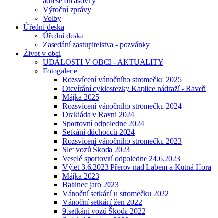
adrese ohlašovny
Výroční zprávy
Volby
Úřední deska
Úřední deska
Zasedání zastupitelstva - pozvánky
Život v obci
UDÁLOSTI V OBCI - AKTUALITY
Fotogalerie
Rozsvícení vánočního stromečku 2025
Otevírání cyklostezky Kaplice nádraží - Raveň
Májka 2025
Rozsvícení vánočního stromečku 2024
Drakiáda v Ravni 2024
Sportovní odpoledne 2024
Setkání důchodců 2024
Rozsvícení vánočního stromečku 2023
Slet vozů Škoda 2023
Veselé sportovní odpoledne 24.6.2023
Výlet 3.6.2023 Přerov nad Labem a Kutná Hora
Májka 2023
Babinec jaro 2023
Vánoční setkání u stromečku 2022
Vánoční setkání žen 2022
9.setkání vozů Škoda 2022