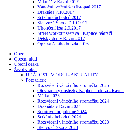
Mikuláš v Ravni 2017
Vánoční tvoření žen listopad 2017
Drakiáda 7.10.2017
Setkání důchodců 2017
Slet vozů Škoda 7.10.2017
Ukončení léta 2.9.2017
Street workout sestava - Kaplice-nádraží
Dětský den v Ravni 2017
Oprava čapího hnízda 2016
Obec
Obecní úřad
Úřední deska
Život v obci
UDÁLOSTI V OBCI - AKTUALITY
Fotogalerie
Rozsvícení vánočního stromečku 2025
Otevírání cyklostezky Kaplice nádraží - Raveň
Májka 2025
Rozsvícení vánočního stromečku 2024
Drakiáda v Ravni 2024
Sportovní odpoledne 2024
Setkání důchodců 2024
Rozsvícení vánočního stromečku 2023
Slet vozů Škoda 2023