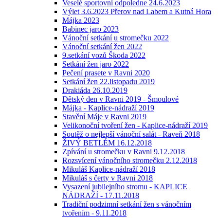
Veselé sportovní odpoledne 24.6.2023
Výlet 3.6.2023 Přerov nad Labem a Kutná Hora
Májka 2023
Babinec jaro 2023
Vánoční setkání u stromečku 2022
Vánoční setkání žen 2022
9.setkání vozů Škoda 2022
Setkání žen jaro 2022
Pečení prasete v Ravni 2020
Setkání žen 22.listopadu 2019
Drakiáda 26.10.2019
Dětský den v Ravni 2019 - Šmoulové
Májka - Kaplice-nádraží 2019
Stavění Máje v Ravni 2019
Velikonoční tvoření žen - Kaplice-nádraží 2019
Soutěž o nejlepší vánoční salát - Raveň 2018
ŽIVÝ BETLÉM 16.12.2018
Zpívání u stromečku v Ravni 9.12.2018
Rozsvícení vánočního stromečku 2.12.2018
Mikuláš Kaplice-nádraží 2018
Mikuláš s čerty v Ravni 2018
Vysazení jubilejního stromu - KAPLICE
NÁDRAŽÍ - 17.11.2018
Tradiční podzimní setkání žen s vánočním
tvořením - 9.11.2018