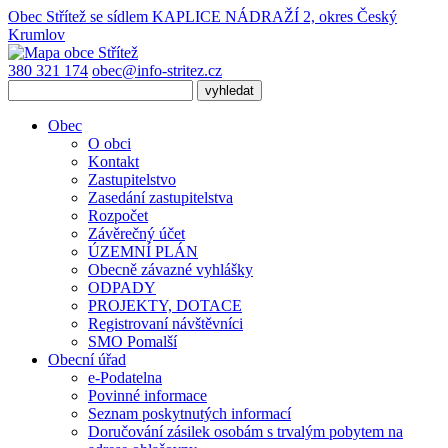
Obec Střítež
se sídlem KAPLICE NÁDRAŽÍ 2, okres Český
Krumlov
380 321 174
obec@info-stritez.cz
Obec
O obci
Kontakt
Zastupitelstvo
Zasedání zastupitelstva
Rozpočet
Závěrečný účet
ÚZEMNÍ PLÁN
Obecně závazné vyhlášky
ODPADY
PROJEKTY, DOTACE
Registrovaní návštěvníci
SMO Pomalší
Obecní úřad
e-Podatelna
Povinné informace
Seznam poskytnutých informací
Doručování zásilek osobám s trvalým pobytem na