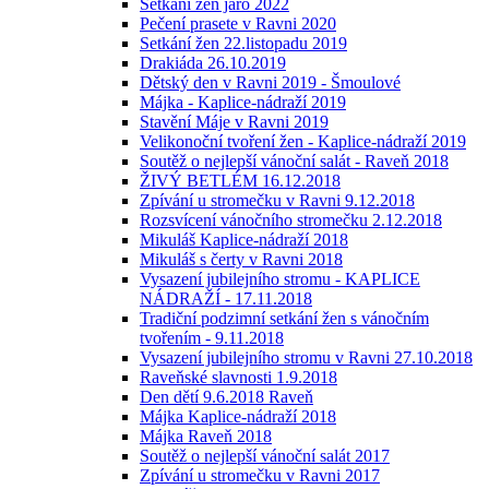
Setkání žen jaro 2022
Pečení prasete v Ravni 2020
Setkání žen 22.listopadu 2019
Drakiáda 26.10.2019
Dětský den v Ravni 2019 - Šmoulové
Májka - Kaplice-nádraží 2019
Stavění Máje v Ravni 2019
Velikonoční tvoření žen - Kaplice-nádraží 2019
Soutěž o nejlepší vánoční salát - Raveň 2018
ŽIVÝ BETLÉM 16.12.2018
Zpívání u stromečku v Ravni 9.12.2018
Rozsvícení vánočního stromečku 2.12.2018
Mikuláš Kaplice-nádraží 2018
Mikuláš s čerty v Ravni 2018
Vysazení jubilejního stromu - KAPLICE
NÁDRAŽÍ - 17.11.2018
Tradiční podzimní setkání žen s vánočním
tvořením - 9.11.2018
Vysazení jubilejního stromu v Ravni 27.10.2018
Raveňské slavnosti 1.9.2018
Den dětí 9.6.2018 Raveň
Májka Kaplice-nádraží 2018
Májka Raveň 2018
Soutěž o nejlepší vánoční salát 2017
Zpívání u stromečku v Ravni 2017