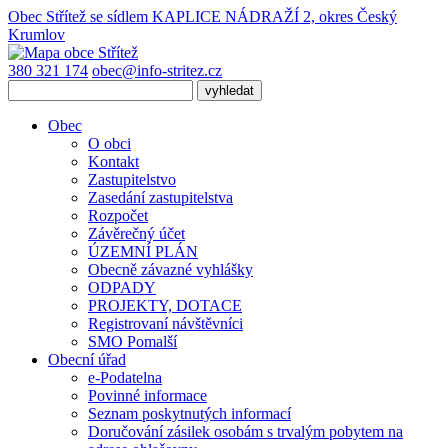
Obec Střítež
se sídlem KAPLICE NÁDRAŽÍ 2, okres Český
Krumlov
380 321 174
obec@info-stritez.cz
Obec
O obci
Kontakt
Zastupitelstvo
Zasedání zastupitelstva
Rozpočet
Závěrečný účet
ÚZEMNÍ PLÁN
Obecně závazné vyhlášky
ODPADY
PROJEKTY, DOTACE
Registrovaní návštěvníci
SMO Pomalší
Obecní úřad
e-Podatelna
Povinné informace
Seznam poskytnutých informací
Doručování zásilek osobám s trvalým pobytem na