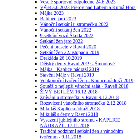
Veselé sportovní odpoledne 24.6.2023
Výlet 3.6.2023 Přerov nad Labem a Kutná Hora
Májka 2023
Babinec jaro 2023
Vánoční setkání u stromečku 2022
Vánoční setkání žen 2022
9.setkání vozů Škoda 2022
Setkání žen jaro 2022
Pečení prasete v Ravni 2020
Setkání žen 22.listopadu 2019
Drakiáda 26.10.2019
Dětský den v Ravni 2019 - Šmoulové
Májka - Kaplice-nádraží 2019
Stavění Máje v Ravni 2019
Velikonoční tvoření žen - Kaplice-nádraží 2019
Soutěž o nejlepší vánoční salát - Raveň 2018
ŽIVÝ BETLÉM 16.12.2018
Zpívání u stromečku v Ravni 9.12.2018
Rozsvícení vánočního stromečku 2.12.2018
Mikuláš Kaplice-nádraží 2018
Mikuláš s čerty v Ravni 2018
Vysazení jubilejního stromu - KAPLICE
NÁDRAŽÍ - 17.11.2018
Tradiční podzimní setkání žen s vánočním
tvořením - 9.11.2018