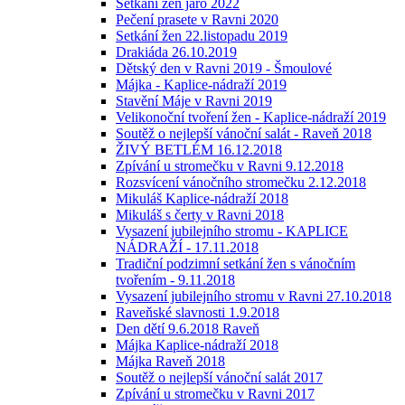
Setkání žen jaro 2022
Pečení prasete v Ravni 2020
Setkání žen 22.listopadu 2019
Drakiáda 26.10.2019
Dětský den v Ravni 2019 - Šmoulové
Májka - Kaplice-nádraží 2019
Stavění Máje v Ravni 2019
Velikonoční tvoření žen - Kaplice-nádraží 2019
Soutěž o nejlepší vánoční salát - Raveň 2018
ŽIVÝ BETLÉM 16.12.2018
Zpívání u stromečku v Ravni 9.12.2018
Rozsvícení vánočního stromečku 2.12.2018
Mikuláš Kaplice-nádraží 2018
Mikuláš s čerty v Ravni 2018
Vysazení jubilejního stromu - KAPLICE
NÁDRAŽÍ - 17.11.2018
Tradiční podzimní setkání žen s vánočním
tvořením - 9.11.2018
Vysazení jubilejního stromu v Ravni 27.10.2018
Raveňské slavnosti 1.9.2018
Den dětí 9.6.2018 Raveň
Májka Kaplice-nádraží 2018
Májka Raveň 2018
Soutěž o nejlepší vánoční salát 2017
Zpívání u stromečku v Ravni 2017