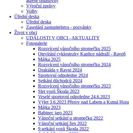
adrese ohlašovny
Výroční zprávy
Volby
Úřední deska
Úřední deska
Zasedání zastupitelstva - pozvánky
Život v obci
UDÁLOSTI V OBCI - AKTUALITY
Fotogalerie
Rozsvícení vánočního stromečku 2025
Otevírání cyklostezky Kaplice nádraží - Raveň
Májka 2025
Rozsvícení vánočního stromečku 2024
Drakiáda v Ravni 2024
Sportovní odpoledne 2024
Setkání důchodců 2024
Rozsvícení vánočního stromečku 2023
Slet vozů Škoda 2023
Veselé sportovní odpoledne 24.6.2023
Výlet 3.6.2023 Přerov nad Labem a Kutná Hora
Májka 2023
Babinec jaro 2023
Vánoční setkání u stromečku 2022
Vánoční setkání žen 2022
9.setkání vozů Škoda 2022