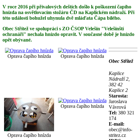
V roce 2016 při přívalových deštích došlo k poškození čapího
hnízda na osvětlovacím stožáru ČD na Kaplickém nádraží. Při
této události bohužel uhynula dvě mláďata Čápa bílého.
Obec Střítež ve spolupráci s ZO ČSOP Velešín "Velešínští
ochranáři" nechala hnízdo opravit. V současné době je hnízdo
opět obývané.
Oprava čapího hnízda
Oprava čapího hnízda
Obec Střítež
Kaplice
Nádraží 2,
382 42
Kaplice 2
Starosta:
Jaroslava
Oprava čapího hnízda
Vávrová
Tel:
380 321
174
E-mail:
obec@info-
stritez.cz
Oprava čapího hnízda