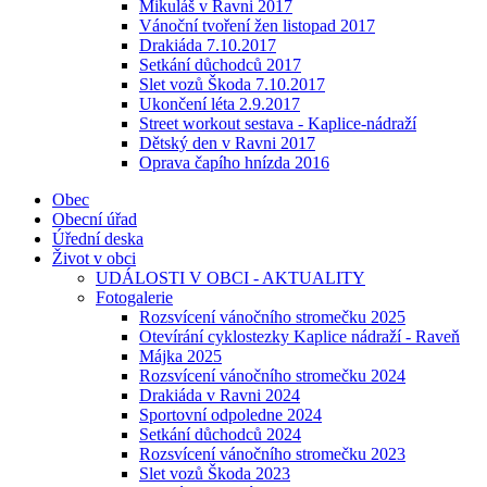
Mikuláš v Ravni 2017
Vánoční tvoření žen listopad 2017
Drakiáda 7.10.2017
Setkání důchodců 2017
Slet vozů Škoda 7.10.2017
Ukončení léta 2.9.2017
Street workout sestava - Kaplice-nádraží
Dětský den v Ravni 2017
Oprava čapího hnízda 2016
Obec
Obecní úřad
Úřední deska
Život v obci
UDÁLOSTI V OBCI - AKTUALITY
Fotogalerie
Rozsvícení vánočního stromečku 2025
Otevírání cyklostezky Kaplice nádraží - Raveň
Májka 2025
Rozsvícení vánočního stromečku 2024
Drakiáda v Ravni 2024
Sportovní odpoledne 2024
Setkání důchodců 2024
Rozsvícení vánočního stromečku 2023
Slet vozů Škoda 2023