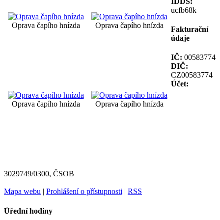
IDDS:
ucfb68k
Oprava čapího hnízda
Oprava čapího hnízda
Fakturační
údaje
IČ:
00583774
DIČ:
CZ00583774
Účet:
Oprava čapího hnízda
Oprava čapího hnízda
3029749/0300, ČSOB
Mapa webu
|
Prohlášení o přístupnosti
|
RSS
Úřední hodiny