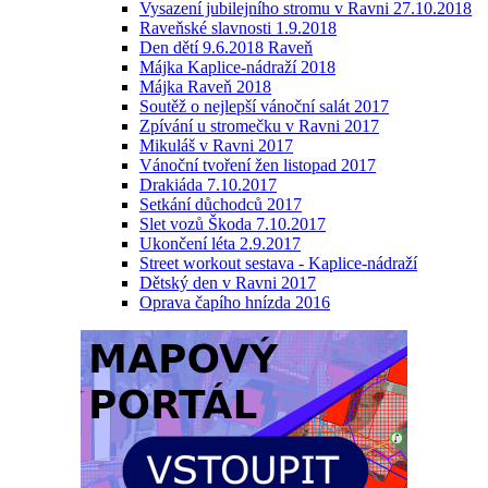
Vysazení jubilejního stromu v Ravni 27.10.2018
Raveňské slavnosti 1.9.2018
Den dětí 9.6.2018 Raveň
Májka Kaplice-nádraží 2018
Májka Raveň 2018
Soutěž o nejlepší vánoční salát 2017
Zpívání u stromečku v Ravni 2017
Mikuláš v Ravni 2017
Vánoční tvoření žen listopad 2017
Drakiáda 7.10.2017
Setkání důchodců 2017
Slet vozů Škoda 7.10.2017
Ukončení léta 2.9.2017
Street workout sestava - Kaplice-nádraží
Dětský den v Ravni 2017
Oprava čapího hnízda 2016