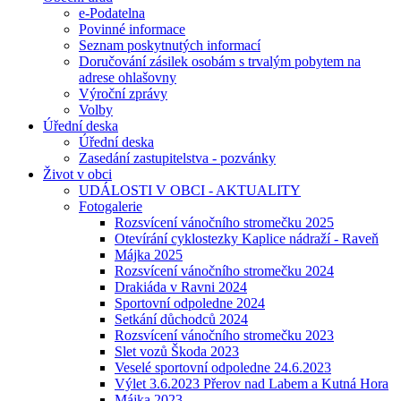
e-Podatelna
Povinné informace
Seznam poskytnutých informací
Doručování zásilek osobám s trvalým pobytem na
adrese ohlašovny
Výroční zprávy
Volby
Úřední deska
Úřední deska
Zasedání zastupitelstva - pozvánky
Život v obci
UDÁLOSTI V OBCI - AKTUALITY
Fotogalerie
Rozsvícení vánočního stromečku 2025
Otevírání cyklostezky Kaplice nádraží - Raveň
Májka 2025
Rozsvícení vánočního stromečku 2024
Drakiáda v Ravni 2024
Sportovní odpoledne 2024
Setkání důchodců 2024
Rozsvícení vánočního stromečku 2023
Slet vozů Škoda 2023
Veselé sportovní odpoledne 24.6.2023
Výlet 3.6.2023 Přerov nad Labem a Kutná Hora
Májka 2023