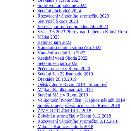
Drakiáda v Ravni 2024
Sportovní odpoledne 2024
Setkání důchodců 2024
Rozsvícení vánočního stromečku 2023
Slet vozů Škoda 2023
Veselé sportovní odpoledne 24.6.2023
Výlet 3.6.2023 Přerov nad Labem a Kutná Hora
Májka 2023
Babinec jaro 2023
Vánoční setkání u stromečku 2022
Vánoční setkání žen 2022
9.setkání vozů Škoda 2022
Setkání žen jaro 2022
Pečení prasete v Ravni 2020
Setkání žen 22.listopadu 2019
Drakiáda 26.10.2019
Dětský den v Ravni 2019 - Šmoulové
Májka - Kaplice-nádraží 2019
Stavění Máje v Ravni 2019
Velikonoční tvoření žen - Kaplice-nádraží 2019
Soutěž o nejlepší vánoční salát - Raveň 2018
ŽIVÝ BETLÉM 16.12.2018
Zpívání u stromečku v Ravni 9.12.2018
Rozsvícení vánočního stromečku 2.12.2018
Mikuláš Kaplice-nádraží 2018