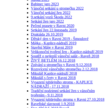
Babinec jaro 2023
Vánoční setkání u stromečku 2022
Vánoční setkání žen 2022
9.setkání vozů Škoda 2022
Setkání žen jaro 2022
Pečení prasete v Ravni 2020
Setkání žen 22.listopadu 2019
Drakiáda 26.10.2019
Dětský den v Ravni 2019 - Šmoulové
Májka - Kaplice-nádraží 2019
Stavění Máje v Ravni 2019
Velikonoční tvoření žen - Kaplice-nádraží 2019
Soutěž o nejlepší vánoční salát - Raveň 2018
ŽIVÝ BETLÉM 16.12.2018
Zpívání u stromečku v Ravni 9.12.2018
Rozsvícení vánočního stromečku 2.12.2018
Mikuláš Kaplice-nádraží 2018
Mikuláš s čerty v Ravni 2018
Vysazení jubilejního stromu - KAPLICE
NÁDRAŽÍ - 17.11.2018
Tradiční podzimní setkání žen s vánočním
tvořením - 9.11.2018
Vysazení jubilejního stromu v Ravni 27.10.2018
Raveňské slavnosti 1.9.2018