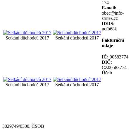
174
E-mail:
obec@info-
stritez.cz
IDDS:
ucfb68k
Setkání důchodců 2017
Setkání důchodců 2017
Fakturační
údaje
IČ:
00583774
DIČ:
CZ00583774
Účet:
Setkání důchodců 2017
Setkání důchodců 2017
3029749/0300, ČSOB