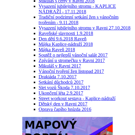
Mikuláš s čerty v Ravni 2018
Vysazení jubilejního stromu - KAPLICE
NÁDRAŽÍ - 17.11.2018
Tradiční podzimní setkání žen s vánočním
tvořením - 9.11.2018
Vysazení jubilejního stromu v Ravni 27.10.2018
Raveňské slavnosti 1.9.2018
Den dětí 9.6.2018 Raveň
Májka Kaplice-nádraží 2018
Májka Raveň 2018
Soutěž o nejlepší vánoční salát 2017
Zpívání u stromečku v Ravni 2017
Mikuláš v Ravni 2017
Vánoční tvoření žen listopad 2017
Drakiáda 7.10.2017
Setkání důchodců 2017
Slet vozů Škoda 7.10.2017
Ukončení léta 2.9.2017
Street workout sestava - Kaplice-nádraží
Dětský den v Ravni 2017
Oprava čapího hnízda 2016