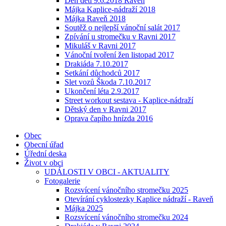
Den dětí 9.6.2018 Raveň
Májka Kaplice-nádraží 2018
Májka Raveň 2018
Soutěž o nejlepší vánoční salát 2017
Zpívání u stromečku v Ravni 2017
Mikuláš v Ravni 2017
Vánoční tvoření žen listopad 2017
Drakiáda 7.10.2017
Setkání důchodců 2017
Slet vozů Škoda 7.10.2017
Ukončení léta 2.9.2017
Street workout sestava - Kaplice-nádraží
Dětský den v Ravni 2017
Oprava čapího hnízda 2016
Obec
Obecní úřad
Úřední deska
Život v obci
UDÁLOSTI V OBCI - AKTUALITY
Fotogalerie
Rozsvícení vánočního stromečku 2025
Otevírání cyklostezky Kaplice nádraží - Raveň
Májka 2025
Rozsvícení vánočního stromečku 2024