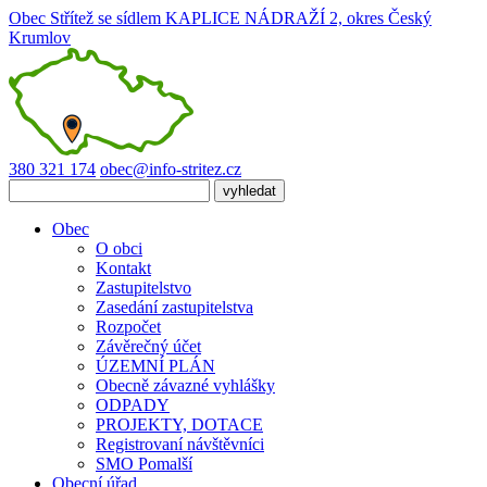
Obec Střítež
se sídlem KAPLICE NÁDRAŽÍ 2, okres Český
Krumlov
380 321 174
obec@info-stritez.cz
Obec
O obci
Kontakt
Zastupitelstvo
Zasedání zastupitelstva
Rozpočet
Závěrečný účet
ÚZEMNÍ PLÁN
Obecně závazné vyhlášky
ODPADY
PROJEKTY, DOTACE
Registrovaní návštěvníci
SMO Pomalší
Obecní úřad