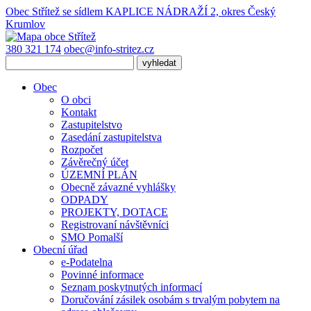
Obec Střítež
se sídlem KAPLICE NÁDRAŽÍ 2, okres Český
Krumlov
380 321 174
obec@info-stritez.cz
Obec
O obci
Kontakt
Zastupitelstvo
Zasedání zastupitelstva
Rozpočet
Závěrečný účet
ÚZEMNÍ PLÁN
Obecně závazné vyhlášky
ODPADY
PROJEKTY, DOTACE
Registrovaní návštěvníci
SMO Pomalší
Obecní úřad
e-Podatelna
Povinné informace
Seznam poskytnutých informací
Doručování zásilek osobám s trvalým pobytem na