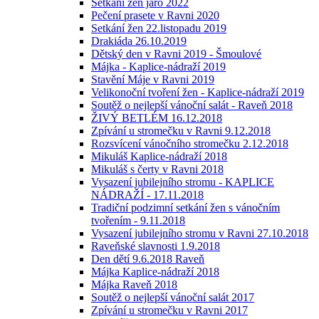
Setkání žen jaro 2022
Pečení prasete v Ravni 2020
Setkání žen 22.listopadu 2019
Drakiáda 26.10.2019
Dětský den v Ravni 2019 - Šmoulové
Májka - Kaplice-nádraží 2019
Stavění Máje v Ravni 2019
Velikonoční tvoření žen - Kaplice-nádraží 2019
Soutěž o nejlepší vánoční salát - Raveň 2018
ŽIVÝ BETLÉM 16.12.2018
Zpívání u stromečku v Ravni 9.12.2018
Rozsvícení vánočního stromečku 2.12.2018
Mikuláš Kaplice-nádraží 2018
Mikuláš s čerty v Ravni 2018
Vysazení jubilejního stromu - KAPLICE
NÁDRAŽÍ - 17.11.2018
Tradiční podzimní setkání žen s vánočním
tvořením - 9.11.2018
Vysazení jubilejního stromu v Ravni 27.10.2018
Raveňské slavnosti 1.9.2018
Den dětí 9.6.2018 Raveň
Májka Kaplice-nádraží 2018
Májka Raveň 2018
Soutěž o nejlepší vánoční salát 2017
Zpívání u stromečku v Ravni 2017