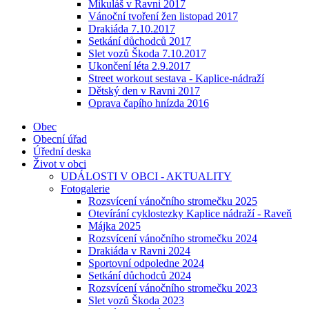
Mikuláš v Ravni 2017
Vánoční tvoření žen listopad 2017
Drakiáda 7.10.2017
Setkání důchodců 2017
Slet vozů Škoda 7.10.2017
Ukončení léta 2.9.2017
Street workout sestava - Kaplice-nádraží
Dětský den v Ravni 2017
Oprava čapího hnízda 2016
Obec
Obecní úřad
Úřední deska
Život v obci
UDÁLOSTI V OBCI - AKTUALITY
Fotogalerie
Rozsvícení vánočního stromečku 2025
Otevírání cyklostezky Kaplice nádraží - Raveň
Májka 2025
Rozsvícení vánočního stromečku 2024
Drakiáda v Ravni 2024
Sportovní odpoledne 2024
Setkání důchodců 2024
Rozsvícení vánočního stromečku 2023
Slet vozů Škoda 2023