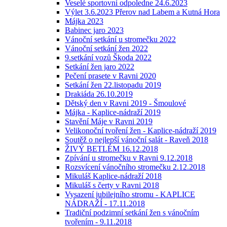
Veselé sportovní odpoledne 24.6.2023
Výlet 3.6.2023 Přerov nad Labem a Kutná Hora
Májka 2023
Babinec jaro 2023
Vánoční setkání u stromečku 2022
Vánoční setkání žen 2022
9.setkání vozů Škoda 2022
Setkání žen jaro 2022
Pečení prasete v Ravni 2020
Setkání žen 22.listopadu 2019
Drakiáda 26.10.2019
Dětský den v Ravni 2019 - Šmoulové
Májka - Kaplice-nádraží 2019
Stavění Máje v Ravni 2019
Velikonoční tvoření žen - Kaplice-nádraží 2019
Soutěž o nejlepší vánoční salát - Raveň 2018
ŽIVÝ BETLÉM 16.12.2018
Zpívání u stromečku v Ravni 9.12.2018
Rozsvícení vánočního stromečku 2.12.2018
Mikuláš Kaplice-nádraží 2018
Mikuláš s čerty v Ravni 2018
Vysazení jubilejního stromu - KAPLICE
NÁDRAŽÍ - 17.11.2018
Tradiční podzimní setkání žen s vánočním
tvořením - 9.11.2018