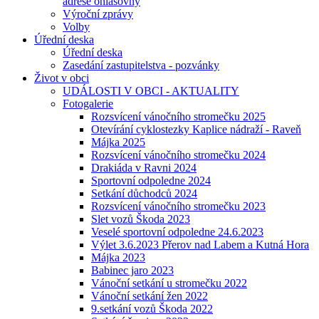
adrese ohlašovny
Výroční zprávy
Volby
Úřední deska
Úřední deska
Zasedání zastupitelstva - pozvánky
Život v obci
UDÁLOSTI V OBCI - AKTUALITY
Fotogalerie
Rozsvícení vánočního stromečku 2025
Otevírání cyklostezky Kaplice nádraží - Raveň
Májka 2025
Rozsvícení vánočního stromečku 2024
Drakiáda v Ravni 2024
Sportovní odpoledne 2024
Setkání důchodců 2024
Rozsvícení vánočního stromečku 2023
Slet vozů Škoda 2023
Veselé sportovní odpoledne 24.6.2023
Výlet 3.6.2023 Přerov nad Labem a Kutná Hora
Májka 2023
Babinec jaro 2023
Vánoční setkání u stromečku 2022
Vánoční setkání žen 2022
9.setkání vozů Škoda 2022