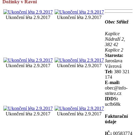
Dožínky v Ravni
Ukončení léta 2.9.2017
Ukončení léta 2.9.2017
Obec Střítež
Kaplice
Nádraží 2,
382 42
Kaplice 2
Starosta:
Jaroslava
Ukončení léta 2.9.2017
Ukončení léta 2.9.2017
Vávrová
Tel:
380 321
174
E-mail:
obec@info-
stritez.cz
IDDS:
ucfb68k
Ukončení léta 2.9.2017
Ukončení léta 2.9.2017
Fakturační
údaje
IČ:
00583774