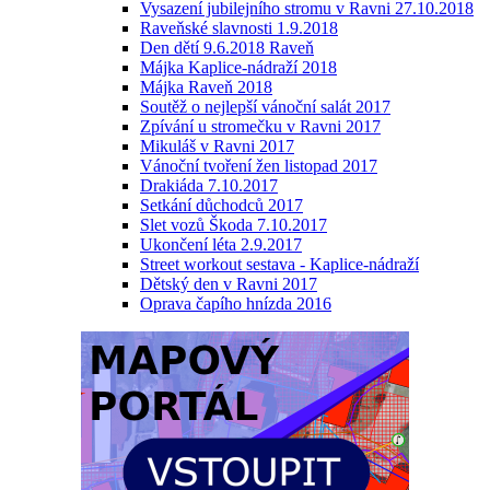
Vysazení jubilejního stromu v Ravni 27.10.2018
Raveňské slavnosti 1.9.2018
Den dětí 9.6.2018 Raveň
Májka Kaplice-nádraží 2018
Májka Raveň 2018
Soutěž o nejlepší vánoční salát 2017
Zpívání u stromečku v Ravni 2017
Mikuláš v Ravni 2017
Vánoční tvoření žen listopad 2017
Drakiáda 7.10.2017
Setkání důchodců 2017
Slet vozů Škoda 7.10.2017
Ukončení léta 2.9.2017
Street workout sestava - Kaplice-nádraží
Dětský den v Ravni 2017
Oprava čapího hnízda 2016