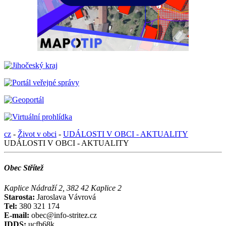
cz
-
Život v obci
-
UDÁLOSTI V OBCI - AKTUALITY
UDÁLOSTI V OBCI - AKTUALITY
Obec Střítež
Kaplice Nádraží 2, 382 42 Kaplice 2
Starosta:
Jaroslava Vávrová
Tel:
380 321 174
E-mail:
obec@info-stritez.cz
IDDS:
ucfb68k