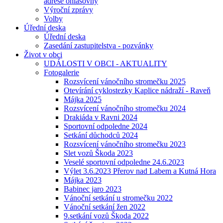
adrese ohlašovny
Výroční zprávy
Volby
Úřední deska
Úřední deska
Zasedání zastupitelstva - pozvánky
Život v obci
UDÁLOSTI V OBCI - AKTUALITY
Fotogalerie
Rozsvícení vánočního stromečku 2025
Otevírání cyklostezky Kaplice nádraží - Raveň
Májka 2025
Rozsvícení vánočního stromečku 2024
Drakiáda v Ravni 2024
Sportovní odpoledne 2024
Setkání důchodců 2024
Rozsvícení vánočního stromečku 2023
Slet vozů Škoda 2023
Veselé sportovní odpoledne 24.6.2023
Výlet 3.6.2023 Přerov nad Labem a Kutná Hora
Májka 2023
Babinec jaro 2023
Vánoční setkání u stromečku 2022
Vánoční setkání žen 2022
9.setkání vozů Škoda 2022