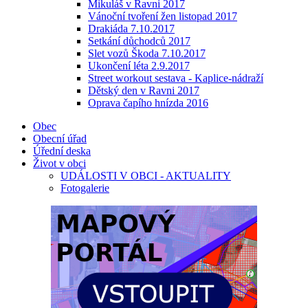
Mikuláš v Ravni 2017
Vánoční tvoření žen listopad 2017
Drakiáda 7.10.2017
Setkání důchodců 2017
Slet vozů Škoda 7.10.2017
Ukončení léta 2.9.2017
Street workout sestava - Kaplice-nádraží
Dětský den v Ravni 2017
Oprava čapího hnízda 2016
Obec
Obecní úřad
Úřední deska
Život v obci
UDÁLOSTI V OBCI - AKTUALITY
Fotogalerie