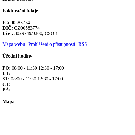
Fakturační údaje
IČ:
00583774
DIČ:
CZ00583774
Účet:
3029749/0300, ČSOB
Mapa webu
|
Prohlášení o přístupnosti
|
RSS
Úřední hodiny
PO:
08:00 - 11:30 12:30 - 17:00
ÚT:
ST:
08:00 - 11:30 12:30 - 17:00
ČT:
PÁ:
Mapa