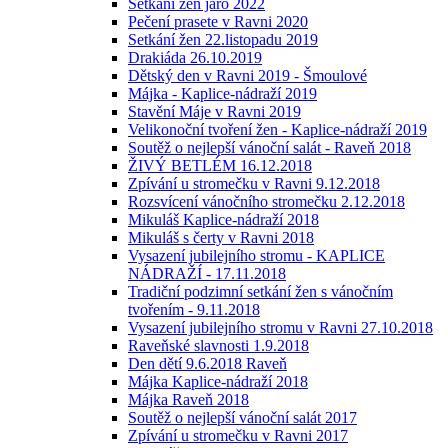
Setkání žen jaro 2022
Pečení prasete v Ravni 2020
Setkání žen 22.listopadu 2019
Drakiáda 26.10.2019
Dětský den v Ravni 2019 - Šmoulové
Májka - Kaplice-nádraží 2019
Stavění Máje v Ravni 2019
Velikonoční tvoření žen - Kaplice-nádraží 2019
Soutěž o nejlepší vánoční salát - Raveň 2018
ŽIVÝ BETLÉM 16.12.2018
Zpívání u stromečku v Ravni 9.12.2018
Rozsvícení vánočního stromečku 2.12.2018
Mikuláš Kaplice-nádraží 2018
Mikuláš s čerty v Ravni 2018
Vysazení jubilejního stromu - KAPLICE
NÁDRAŽÍ - 17.11.2018
Tradiční podzimní setkání žen s vánočním
tvořením - 9.11.2018
Vysazení jubilejního stromu v Ravni 27.10.2018
Raveňské slavnosti 1.9.2018
Den dětí 9.6.2018 Raveň
Májka Kaplice-nádraží 2018
Májka Raveň 2018
Soutěž o nejlepší vánoční salát 2017
Zpívání u stromečku v Ravni 2017