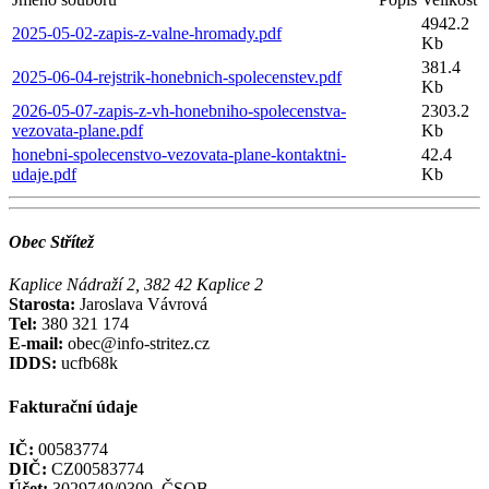
4942.2
2025-05-02-zapis-z-valne-hromady.pdf
Kb
381.4
2025-06-04-rejstrik-honebnich-spolecenstev.pdf
Kb
2026-05-07-zapis-z-vh-honebniho-spolecenstva-
2303.2
vezovata-plane.pdf
Kb
honebni-spolecenstvo-vezovata-plane-kontaktni-
42.4
udaje.pdf
Kb
Obec Střítež
Kaplice Nádraží 2, 382 42 Kaplice 2
Starosta:
Jaroslava Vávrová
Tel:
380 321 174
E-mail:
obec@info-stritez.cz
IDDS:
ucfb68k
Fakturační údaje
IČ:
00583774
DIČ:
CZ00583774
Účet:
3029749/0300, ČSOB