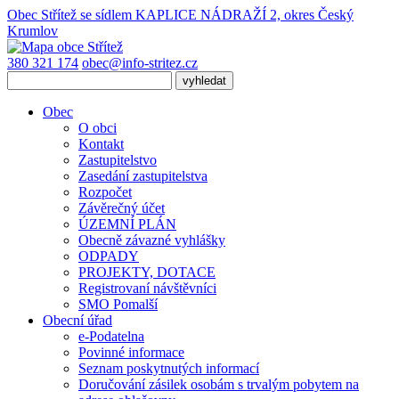
Obec Střítež
se sídlem KAPLICE NÁDRAŽÍ 2, okres Český
Krumlov
380 321 174
obec@info-stritez.cz
Obec
O obci
Kontakt
Zastupitelstvo
Zasedání zastupitelstva
Rozpočet
Závěrečný účet
ÚZEMNÍ PLÁN
Obecně závazné vyhlášky
ODPADY
PROJEKTY, DOTACE
Registrovaní návštěvníci
SMO Pomalší
Obecní úřad
e-Podatelna
Povinné informace
Seznam poskytnutých informací
Doručování zásilek osobám s trvalým pobytem na