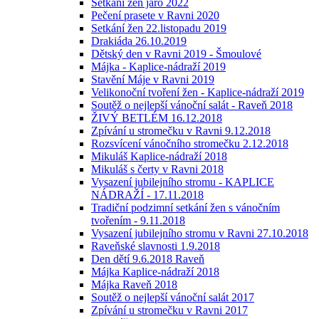
Setkání žen jaro 2022
Pečení prasete v Ravni 2020
Setkání žen 22.listopadu 2019
Drakiáda 26.10.2019
Dětský den v Ravni 2019 - Šmoulové
Májka - Kaplice-nádraží 2019
Stavění Máje v Ravni 2019
Velikonoční tvoření žen - Kaplice-nádraží 2019
Soutěž o nejlepší vánoční salát - Raveň 2018
ŽIVÝ BETLÉM 16.12.2018
Zpívání u stromečku v Ravni 9.12.2018
Rozsvícení vánočního stromečku 2.12.2018
Mikuláš Kaplice-nádraží 2018
Mikuláš s čerty v Ravni 2018
Vysazení jubilejního stromu - KAPLICE
NÁDRAŽÍ - 17.11.2018
Tradiční podzimní setkání žen s vánočním
tvořením - 9.11.2018
Vysazení jubilejního stromu v Ravni 27.10.2018
Raveňské slavnosti 1.9.2018
Den dětí 9.6.2018 Raveň
Májka Kaplice-nádraží 2018
Májka Raveň 2018
Soutěž o nejlepší vánoční salát 2017
Zpívání u stromečku v Ravni 2017