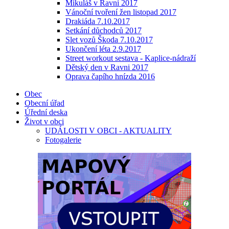
Mikuláš v Ravni 2017
Vánoční tvoření žen listopad 2017
Drakiáda 7.10.2017
Setkání důchodců 2017
Slet vozů Škoda 7.10.2017
Ukončení léta 2.9.2017
Street workout sestava - Kaplice-nádraží
Dětský den v Ravni 2017
Oprava čapího hnízda 2016
Obec
Obecní úřad
Úřední deska
Život v obci
UDÁLOSTI V OBCI - AKTUALITY
Fotogalerie