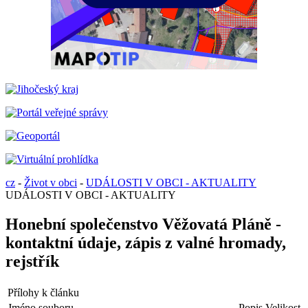
cz
-
Život v obci
-
UDÁLOSTI V OBCI - AKTUALITY
UDÁLOSTI V OBCI - AKTUALITY
Honební společenstvo Věžovatá Pláně -
kontaktní údaje, zápis z valné hromady,
rejstřík
Přílohy k článku
Jméno souboru
Popis
Velikost