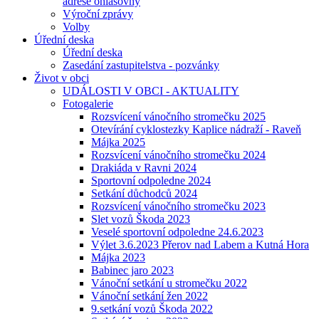
adrese ohlašovny
Výroční zprávy
Volby
Úřední deska
Úřední deska
Zasedání zastupitelstva - pozvánky
Život v obci
UDÁLOSTI V OBCI - AKTUALITY
Fotogalerie
Rozsvícení vánočního stromečku 2025
Otevírání cyklostezky Kaplice nádraží - Raveň
Májka 2025
Rozsvícení vánočního stromečku 2024
Drakiáda v Ravni 2024
Sportovní odpoledne 2024
Setkání důchodců 2024
Rozsvícení vánočního stromečku 2023
Slet vozů Škoda 2023
Veselé sportovní odpoledne 24.6.2023
Výlet 3.6.2023 Přerov nad Labem a Kutná Hora
Májka 2023
Babinec jaro 2023
Vánoční setkání u stromečku 2022
Vánoční setkání žen 2022
9.setkání vozů Škoda 2022