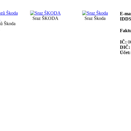
E-mai
Sraz ŠKODA
Sraz Škoda
IDDS
zů Škoda
2
Faktu
IČ:
0
DIČ:
Účet: