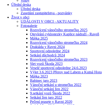
Volby
Úřední deska
Úřední deska
Zasedání zastupitelstva - pozvánky
Život v obci
UDÁLOSTI V OBCI - AKTUALITY
Fotogalerie
Rozsvícení vánočního stromečku 2025
Otevírání cyklostezky Kaplice nádraží - Raveň
Májka 2025
Rozsvícení vánočního stromečku 2024
Drakiáda v Ravni 2024
Sportovní odpoledne 2024
Setkání důchodců 2024
Rozsvícení vánočního stromečku 2023
Slet vozů Škoda 2023
Veselé sportovní odpoledne 24.6.2023
Výlet 3.6.2023 Přerov nad Labem a Kutná Hora
Májka 2023
Babinec jaro 2023
Vánoční setkání u stromečku 2022
Vánoční setkání žen 2022
9.setkání vozů Škoda 2022
Setkání žen jaro 2022
Pečení prasete v Ravni 2020