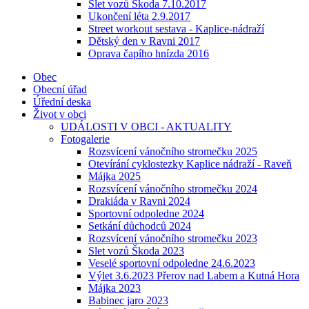
Slet vozů Škoda 7.10.2017
Ukončení léta 2.9.2017
Street workout sestava - Kaplice-nádraží
Dětský den v Ravni 2017
Oprava čapího hnízda 2016
Obec
Obecní úřad
Úřední deska
Život v obci
UDÁLOSTI V OBCI - AKTUALITY
Fotogalerie
Rozsvícení vánočního stromečku 2025
Otevírání cyklostezky Kaplice nádraží - Raveň
Májka 2025
Rozsvícení vánočního stromečku 2024
Drakiáda v Ravni 2024
Sportovní odpoledne 2024
Setkání důchodců 2024
Rozsvícení vánočního stromečku 2023
Slet vozů Škoda 2023
Veselé sportovní odpoledne 24.6.2023
Výlet 3.6.2023 Přerov nad Labem a Kutná Hora
Májka 2023
Babinec jaro 2023