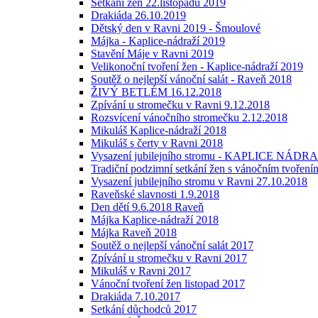
Setkání žen 22.listopadu 2019
Drakiáda 26.10.2019
Dětský den v Ravni 2019 - Šmoulové
Májka - Kaplice-nádraží 2019
Stavění Máje v Ravni 2019
Velikonoční tvoření žen - Kaplice-nádraží 2019
Soutěž o nejlepší vánoční salát - Raveň 2018
ŽIVÝ BETLÉM 16.12.2018
Zpívání u stromečku v Ravni 9.12.2018
Rozsvícení vánočního stromečku 2.12.2018
Mikuláš Kaplice-nádraží 2018
Mikuláš s čerty v Ravni 2018
Vysazení jubilejního stromu - KAPLICE NÁDRAŽ
Tradiční podzimní setkání žen s vánočním tvoření
Vysazení jubilejního stromu v Ravni 27.10.2018
Raveňské slavnosti 1.9.2018
Den dětí 9.6.2018 Raveň
Májka Kaplice-nádraží 2018
Májka Raveň 2018
Soutěž o nejlepší vánoční salát 2017
Zpívání u stromečku v Ravni 2017
Mikuláš v Ravni 2017
Vánoční tvoření žen listopad 2017
Drakiáda 7.10.2017
Setkání důchodců 2017