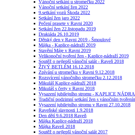
Vánoční setkání u stromečku 2022
Vánoční setkání žen 2022
9.setkání vozů Škoda 2022
Setkání žen jaro 2022
Pečení prasete v Ravni 2020
Setkání žen 22.listopadu 2019
Drakiáda 26.10.2019
Dětský den v Ravni 2019 - Šmoulové
Májka - Kaplice-nádraží 2019
Stavění Máje v Ravni 2019
Velikonoční tvoření žen - Kaplice-nádraží 2019
Soutěž o nejlepší vánoční salát - Raveň 2018
ŽIVÝ BETLÉM 16.12.2018
Zpívání u stromečku v Ravni 9.12.2018
Rozsvícení vánočního stromečku 2.12.2018
Mikuláš Kaplice-nádraží 2018
Mikuláš s čerty v Ravni 2018
Vysazení jubilejního stromu - KAPLICE NÁDRAŽ
Tradiční podzimní setkání žen s vánočním tvoření
Vysazení jubilejního stromu v Ravni 27.10.2018
Raveňské slavnosti 1.9.2018
Den dětí 9.6.2018 Raveň
Májka Kaplice-nádraží 2018
Májka Raveň 2018
Soutěž o nejlepší vánoční salát 2017