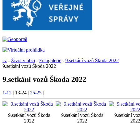
cz
-
Život v obci
-
Fotogalerie
-
9.setkání vozů Škoda 2022
9.setkání vozů Škoda 2022
9.setkání vozů Škoda 2022
1-12
|
13-24
|
25-25
|
9.setkání vozů Škoda
9.setkání vozů Škoda
9.setkání vo
2022
2022
202