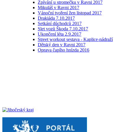
Zpívání u stromečku v Ravni 2017
Mikuláš v Ravni 2017
Vánoční tvoření žen listopad 2017
Drakiáda 7.10.2017
Setkání důchodců 2017
Slet vozů Škoda 7.10.2017
Ukončení léta 2.9.2017
Street workout sestava - Kaplice-nádraží
Dětský den v Ravni 2017
Oprava čapího hnízda 2016