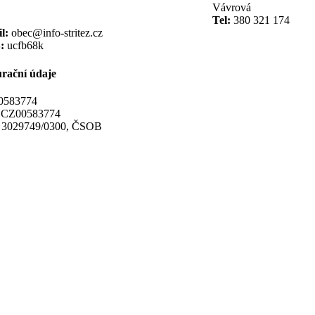
Vávrová
Tel:
380 321 174
l:
obec@info-stritez.cz
:
ucfb68k
rační údaje
0583774
CZ00583774
3029749/0300, ČSOB