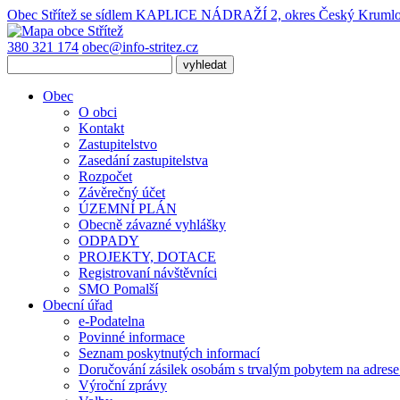
Obec Střítež
se sídlem KAPLICE NÁDRAŽÍ 2, okres Český Kruml
380 321 174
obec@info-stritez.cz
Obec
O obci
Kontakt
Zastupitelstvo
Zasedání zastupitelstva
Rozpočet
Závěrečný účet
ÚZEMNÍ PLÁN
Obecně závazné vyhlášky
ODPADY
PROJEKTY, DOTACE
Registrovaní návštěvníci
SMO Pomalší
Obecní úřad
e-Podatelna
Povinné informace
Seznam poskytnutých informací
Doručování zásilek osobám s trvalým pobytem na adres
Výroční zprávy