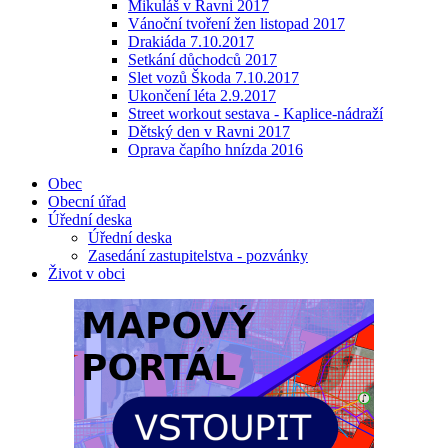
Mikuláš v Ravni 2017
Vánoční tvoření žen listopad 2017
Drakiáda 7.10.2017
Setkání důchodců 2017
Slet vozů Škoda 7.10.2017
Ukončení léta 2.9.2017
Street workout sestava - Kaplice-nádraží
Dětský den v Ravni 2017
Oprava čapího hnízda 2016
Obec
Obecní úřad
Úřední deska
Úřední deska
Zasedání zastupitelstva - pozvánky
Život v obci