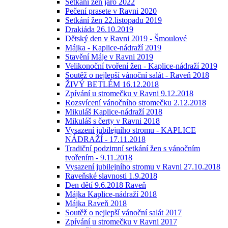
Setkání žen jaro 2022
Pečení prasete v Ravni 2020
Setkání žen 22.listopadu 2019
Drakiáda 26.10.2019
Dětský den v Ravni 2019 - Šmoulové
Májka - Kaplice-nádraží 2019
Stavění Máje v Ravni 2019
Velikonoční tvoření žen - Kaplice-nádraží 2019
Soutěž o nejlepší vánoční salát - Raveň 2018
ŽIVÝ BETLÉM 16.12.2018
Zpívání u stromečku v Ravni 9.12.2018
Rozsvícení vánočního stromečku 2.12.2018
Mikuláš Kaplice-nádraží 2018
Mikuláš s čerty v Ravni 2018
Vysazení jubilejního stromu - KAPLICE
NÁDRAŽÍ - 17.11.2018
Tradiční podzimní setkání žen s vánočním
tvořením - 9.11.2018
Vysazení jubilejního stromu v Ravni 27.10.2018
Raveňské slavnosti 1.9.2018
Den dětí 9.6.2018 Raveň
Májka Kaplice-nádraží 2018
Májka Raveň 2018
Soutěž o nejlepší vánoční salát 2017
Zpívání u stromečku v Ravni 2017