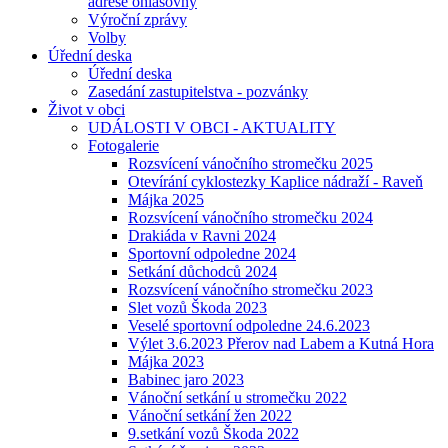
adrese ohlašovny
Výroční zprávy
Volby
Úřední deska
Úřední deska
Zasedání zastupitelstva - pozvánky
Život v obci
UDÁLOSTI V OBCI - AKTUALITY
Fotogalerie
Rozsvícení vánočního stromečku 2025
Otevírání cyklostezky Kaplice nádraží - Raveň
Májka 2025
Rozsvícení vánočního stromečku 2024
Drakiáda v Ravni 2024
Sportovní odpoledne 2024
Setkání důchodců 2024
Rozsvícení vánočního stromečku 2023
Slet vozů Škoda 2023
Veselé sportovní odpoledne 24.6.2023
Výlet 3.6.2023 Přerov nad Labem a Kutná Hora
Májka 2023
Babinec jaro 2023
Vánoční setkání u stromečku 2022
Vánoční setkání žen 2022
9.setkání vozů Škoda 2022