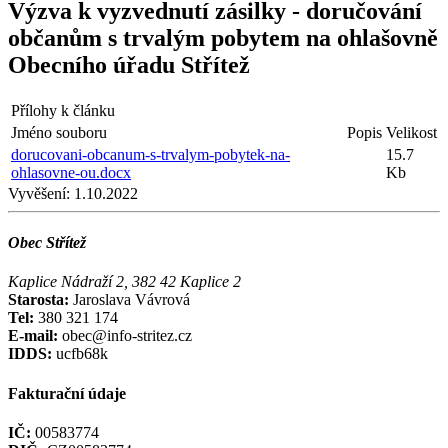
Výzva k vyzvednutí zásilky - doručování
občanům s trvalým pobytem na ohlašovně
Obecního úřadu Střítež
Přílohy k článku
Jméno souboru
Popis
Velikost
dorucovani-obcanum-s-trvalym-pobytek-na-
15.7
ohlasovne-ou.docx
Kb
Vyvěšení:
1.10.2022
Obec Střítež
Kaplice Nádraží 2, 382 42 Kaplice 2
Starosta:
Jaroslava Vávrová
Tel:
380 321 174
E-mail:
obec@info-stritez.cz
IDDS:
ucfb68k
Fakturační údaje
IČ:
00583774