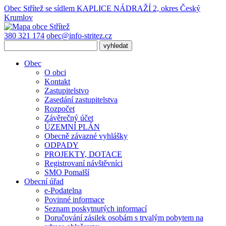
Obec Střítež
se sídlem KAPLICE NÁDRAŽÍ 2, okres Český
Krumlov
380 321 174
obec@info-stritez.cz
Obec
O obci
Kontakt
Zastupitelstvo
Zasedání zastupitelstva
Rozpočet
Závěrečný účet
ÚZEMNÍ PLÁN
Obecně závazné vyhlášky
ODPADY
PROJEKTY, DOTACE
Registrovaní návštěvníci
SMO Pomalší
Obecní úřad
e-Podatelna
Povinné informace
Seznam poskytnutých informací
Doručování zásilek osobám s trvalým pobytem na