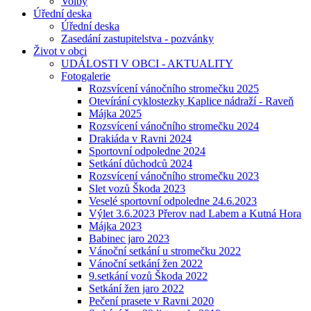
Volby
Úřední deska
Úřední deska
Zasedání zastupitelstva - pozvánky
Život v obci
UDÁLOSTI V OBCI - AKTUALITY
Fotogalerie
Rozsvícení vánočního stromečku 2025
Otevírání cyklostezky Kaplice nádraží - Raveň
Májka 2025
Rozsvícení vánočního stromečku 2024
Drakiáda v Ravni 2024
Sportovní odpoledne 2024
Setkání důchodců 2024
Rozsvícení vánočního stromečku 2023
Slet vozů Škoda 2023
Veselé sportovní odpoledne 24.6.2023
Výlet 3.6.2023 Přerov nad Labem a Kutná Hora
Májka 2023
Babinec jaro 2023
Vánoční setkání u stromečku 2022
Vánoční setkání žen 2022
9.setkání vozů Škoda 2022
Setkání žen jaro 2022
Pečení prasete v Ravni 2020