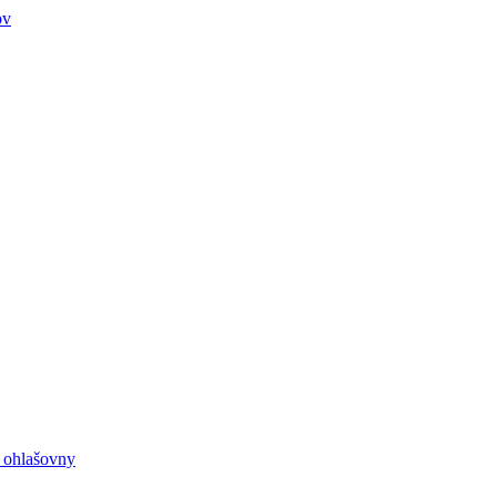
ov
e ohlašovny