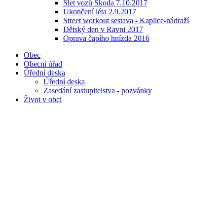
Slet vozů Škoda 7.10.2017
Ukončení léta 2.9.2017
Street workout sestava - Kaplice-nádraží
Dětský den v Ravni 2017
Oprava čapího hnízda 2016
Obec
Obecní úřad
Úřední deska
Úřední deska
Zasedání zastupitelstva - pozvánky
Život v obci