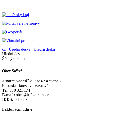
cz
-
Úřední deska
-
Úřední deska
Úřední deska
Žádný dokument.
Obec Střítež
Kaplice Nádraží 2, 382 42 Kaplice 2
Starosta:
Jaroslava Vávrová
Tel:
380 321 174
E-mail:
obec@info-stritez.cz
IDDS:
ucfb68k
Fakturační údaje