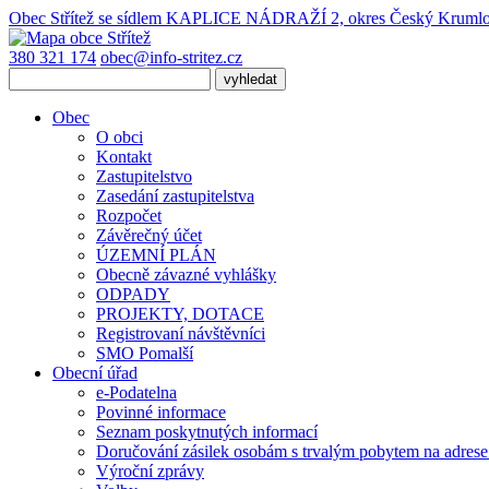
Obec Střítež
se sídlem KAPLICE NÁDRAŽÍ 2, okres Český Kruml
380 321 174
obec@info-stritez.cz
Obec
O obci
Kontakt
Zastupitelstvo
Zasedání zastupitelstva
Rozpočet
Závěrečný účet
ÚZEMNÍ PLÁN
Obecně závazné vyhlášky
ODPADY
PROJEKTY, DOTACE
Registrovaní návštěvníci
SMO Pomalší
Obecní úřad
e-Podatelna
Povinné informace
Seznam poskytnutých informací
Doručování zásilek osobám s trvalým pobytem na adres
Výroční zprávy