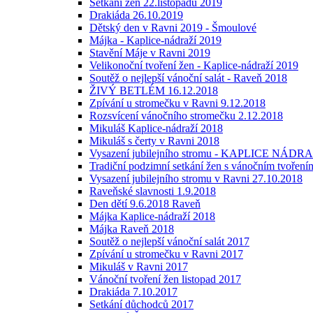
Setkání žen 22.listopadu 2019
Drakiáda 26.10.2019
Dětský den v Ravni 2019 - Šmoulové
Májka - Kaplice-nádraží 2019
Stavění Máje v Ravni 2019
Velikonoční tvoření žen - Kaplice-nádraží 2019
Soutěž o nejlepší vánoční salát - Raveň 2018
ŽIVÝ BETLÉM 16.12.2018
Zpívání u stromečku v Ravni 9.12.2018
Rozsvícení vánočního stromečku 2.12.2018
Mikuláš Kaplice-nádraží 2018
Mikuláš s čerty v Ravni 2018
Vysazení jubilejního stromu - KAPLICE NÁDRAŽ
Tradiční podzimní setkání žen s vánočním tvoření
Vysazení jubilejního stromu v Ravni 27.10.2018
Raveňské slavnosti 1.9.2018
Den dětí 9.6.2018 Raveň
Májka Kaplice-nádraží 2018
Májka Raveň 2018
Soutěž o nejlepší vánoční salát 2017
Zpívání u stromečku v Ravni 2017
Mikuláš v Ravni 2017
Vánoční tvoření žen listopad 2017
Drakiáda 7.10.2017
Setkání důchodců 2017