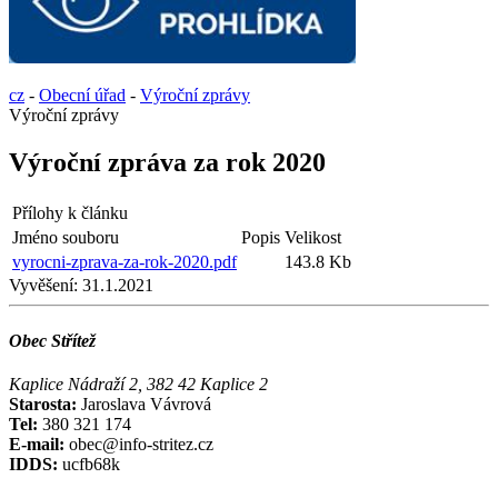
cz
-
Obecní úřad
-
Výroční zprávy
Výroční zprávy
Výroční zpráva za rok 2020
Přílohy k článku
Jméno souboru
Popis
Velikost
vyrocni-zprava-za-rok-2020.pdf
143.8 Kb
Vyvěšení:
31.1.2021
Obec Střítež
Kaplice Nádraží 2, 382 42 Kaplice 2
Starosta:
Jaroslava Vávrová
Tel:
380 321 174
E-mail:
obec@info-stritez.cz
IDDS:
ucfb68k