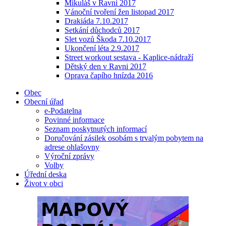
Mikuláš v Ravni 2017
Vánoční tvoření žen listopad 2017
Drakiáda 7.10.2017
Setkání důchodců 2017
Slet vozů Škoda 7.10.2017
Ukončení léta 2.9.2017
Street workout sestava - Kaplice-nádraží
Dětský den v Ravni 2017
Oprava čapího hnízda 2016
Obec
Obecní úřad
e-Podatelna
Povinné informace
Seznam poskytnutých informací
Doručování zásilek osobám s trvalým pobytem na
adrese ohlašovny
Výroční zprávy
Volby
Úřední deska
Život v obci