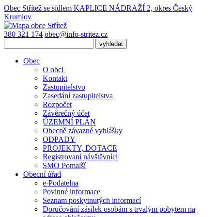
Obec Střítež
se sídlem KAPLICE NÁDRAŽÍ 2, okres Český
Krumlov
380 321 174
obec@info-stritez.cz
Obec
O obci
Kontakt
Zastupitelstvo
Zasedání zastupitelstva
Rozpočet
Závěrečný účet
ÚZEMNÍ PLÁN
Obecně závazné vyhlášky
ODPADY
PROJEKTY, DOTACE
Registrovaní návštěvníci
SMO Pomalší
Obecní úřad
e-Podatelna
Povinné informace
Seznam poskytnutých informací
Doručování zásilek osobám s trvalým pobytem na