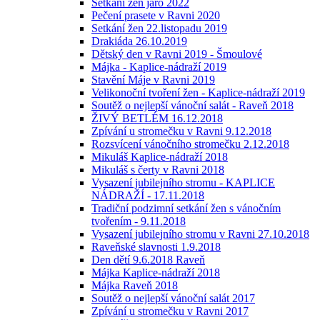
Setkání žen jaro 2022
Pečení prasete v Ravni 2020
Setkání žen 22.listopadu 2019
Drakiáda 26.10.2019
Dětský den v Ravni 2019 - Šmoulové
Májka - Kaplice-nádraží 2019
Stavění Máje v Ravni 2019
Velikonoční tvoření žen - Kaplice-nádraží 2019
Soutěž o nejlepší vánoční salát - Raveň 2018
ŽIVÝ BETLÉM 16.12.2018
Zpívání u stromečku v Ravni 9.12.2018
Rozsvícení vánočního stromečku 2.12.2018
Mikuláš Kaplice-nádraží 2018
Mikuláš s čerty v Ravni 2018
Vysazení jubilejního stromu - KAPLICE
NÁDRAŽÍ - 17.11.2018
Tradiční podzimní setkání žen s vánočním
tvořením - 9.11.2018
Vysazení jubilejního stromu v Ravni 27.10.2018
Raveňské slavnosti 1.9.2018
Den dětí 9.6.2018 Raveň
Májka Kaplice-nádraží 2018
Májka Raveň 2018
Soutěž o nejlepší vánoční salát 2017
Zpívání u stromečku v Ravni 2017