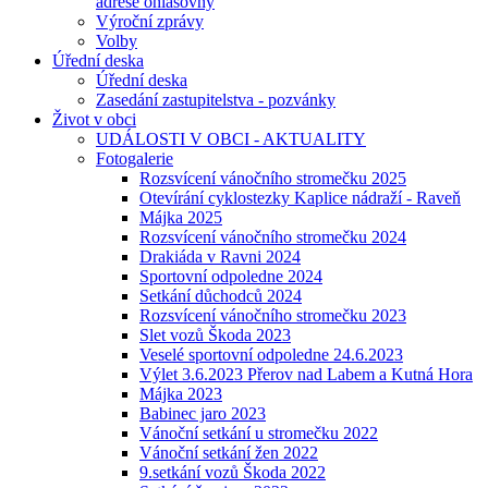
adrese ohlašovny
Výroční zprávy
Volby
Úřední deska
Úřední deska
Zasedání zastupitelstva - pozvánky
Život v obci
UDÁLOSTI V OBCI - AKTUALITY
Fotogalerie
Rozsvícení vánočního stromečku 2025
Otevírání cyklostezky Kaplice nádraží - Raveň
Májka 2025
Rozsvícení vánočního stromečku 2024
Drakiáda v Ravni 2024
Sportovní odpoledne 2024
Setkání důchodců 2024
Rozsvícení vánočního stromečku 2023
Slet vozů Škoda 2023
Veselé sportovní odpoledne 24.6.2023
Výlet 3.6.2023 Přerov nad Labem a Kutná Hora
Májka 2023
Babinec jaro 2023
Vánoční setkání u stromečku 2022
Vánoční setkání žen 2022
9.setkání vozů Škoda 2022