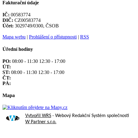
Fakturační údaje
IČ:
00583774
DIČ:
CZ00583774
Účet:
3029749/0300, ČSOB
Mapa webu
|
Prohlášení o přístupnosti
|
RSS
Úřední hodiny
PO:
08:00 - 11:30 12:30 - 17:00
ÚT:
ST:
08:00 - 11:30 12:30 - 17:00
ČT:
PÁ:
Mapa
Vytvořil WRS
- Webový Redakční Systém společnosti
W Partner s.r.o.