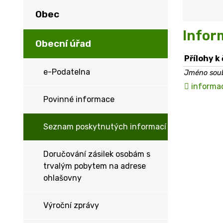
Obec
Infor
Obecní úřad
Přílohy k
e-Podatelna
Jméno sou
informa
Povinné informace
Seznam poskytnutých informací
Doručování zásilek osobám s
trvalým pobytem na adrese
ohlašovny
Výroční zprávy