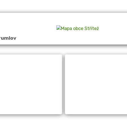
rumlov
Obecní úřad
Úřední desk