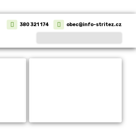
380 321 174
obec@info-stritez.cz
a
Život v obci