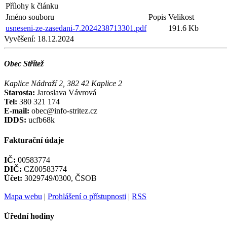
Přílohy k článku
Jméno souboru
Popis
Velikost
usneseni-ze-zasedani-7.2024238713301.pdf
191.6 Kb
Vyvěšení:
18.12.2024
Obec Střítež
Kaplice Nádraží 2, 382 42 Kaplice 2
Starosta:
Jaroslava Vávrová
Tel:
380 321 174
E-mail:
obec@info-stritez.cz
IDDS:
ucfb68k
Fakturační údaje
IČ:
00583774
DIČ:
CZ00583774
Účet:
3029749/0300, ČSOB
Mapa webu
|
Prohlášení o přístupnosti
|
RSS
Úřední hodiny