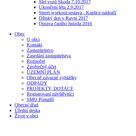
Slet vozů Škoda 7.10.2017
Ukončení léta 2.9.2017
Street workout sestava - Kaplice-nádraží
Dětský den v Ravni 2017
Oprava čapího hnízda 2016
Obec
O obci
Kontakt
Zastupitelstvo
Zasedání zastupitelstva
Rozpočet
Závěrečný účet
ÚZEMNÍ PLÁN
Obecně závazné vyhlášky
ODPADY
PROJEKTY, DOTACE
Registrovaní návštěvníci
SMO Pomalší
Obecní úřad
Úřední deska
Život v obci