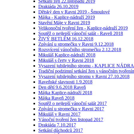
Setkání žen 22.listopadu 2019
Drakiáda 26.10.2019
Dětský den v Ravni 2019 - Šmoulové
Májka - Kaplice-nádraží 2019
Stavění Máje v Ravni 2019
Velikonoční tvoření žen - Kaplice-nádraží 2019
Soutěž o nejlepší vánoční salát - Raveň 2018
ŽIVÝ BETLÉM 16.12.2018
Zpívání u stromečku v Ravni 9.12.2018
Rozsvícení vánočního stromečku 2.12.2018
Mikuláš Kaplice-nádraží 2018
Mikuláš s čerty v Ravni 2018
Vysazení jubilejního stromu - KAPLICE NÁDRAŽ
Tradiční podzimní setkání žen s vánočním tvoření
Vysazení jubilejního stromu v Ravni 27.10.2018
Raveňské slavnosti 1.9.2018
Den dětí 9.6.2018 Raveň
Májka Kaplice-nádraží 2018
Májka Raveň 2018
Soutěž o nejlepší vánoční salát 2017
Zpívání u stromečku v Ravni 2017
Mikuláš v Ravni 2017
Vánoční tvoření žen listopad 2017
Drakiáda 7.10.2017
Setkání důchodců 2017