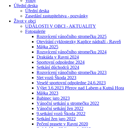
Volby
Úřední deska
Úřední deska
Zasedání zastupitelstva - pozvánky
Život v obci
UDÁLOSTI V OBCI - AKTUALITY
Fotogalerie
Rozsvícení vánočního stromečku 2025
Otevírání cyklostezky Kaplice nádraží - Raveň
Májka 2025
Rozsvícení vánočního stromečku 2024
Drakiáda v Ravni 2024
Sportovní odpoledne 2024
Setkání důchodců 2024
Rozsvícení vánočního stromečku 2023
Slet vozů Škoda 2023
Veselé sportovní odpoledne 24.6.2023
Výlet 3.6.2023 Přerov nad Labem a Kutná Hora
Májka 2023
Babinec jaro 2023
Vánoční setkání u stromečku 2022
Vánoční setkání žen 2022
9.setkání vozů Škoda 2022
Setkání žen jaro 2022
Pečení prasete v Ravni 2020