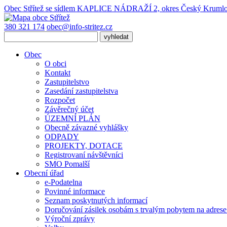
Obec Střítež
se sídlem KAPLICE NÁDRAŽÍ 2, okres Český Kruml
380 321 174
obec@info-stritez.cz
Obec
O obci
Kontakt
Zastupitelstvo
Zasedání zastupitelstva
Rozpočet
Závěrečný účet
ÚZEMNÍ PLÁN
Obecně závazné vyhlášky
ODPADY
PROJEKTY, DOTACE
Registrovaní návštěvníci
SMO Pomalší
Obecní úřad
e-Podatelna
Povinné informace
Seznam poskytnutých informací
Doručování zásilek osobám s trvalým pobytem na adres
Výroční zprávy