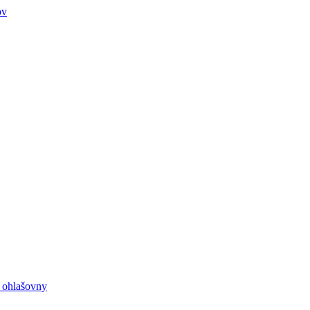
ov
e ohlašovny