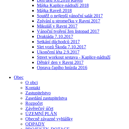
Den dětí 9.6.2018 Raveň
Májka Kaplice-nádraží 2018
Májka Raveň 2018
Soutěž o nejlepší vánoční salát 2017
Zpívání u stromečku v Ravni 2017
Mikuláš v Ravni 2017
Vánoční tvoření žen listopad 2017
Drakiáda 7.10.2017
Setkání důchodců 2017
Slet vozů Škoda 7.10.2017
Ukončení léta 2.9.2017
Street workout sestava - Kaplice-nádraží
Dětský den v Ravni 2017
Oprava čapího hnízda 2016
Obec
O obci
Kontakt
Zastupitelstvo
Zasedání zastupitelstva
Rozpočet
Závěrečný účet
ÚZEMNÍ PLÁN
Obecně závazné vyhlášky
ODPADY