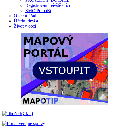
PROJEKTY, DOTACE
Registrovaní návštěvníci
SMO Pomalší
Obecní úřad
Úřední deska
Život v obci