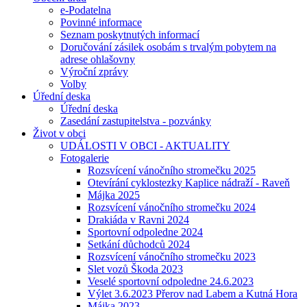
e-Podatelna
Povinné informace
Seznam poskytnutých informací
Doručování zásilek osobám s trvalým pobytem na
adrese ohlašovny
Výroční zprávy
Volby
Úřední deska
Úřední deska
Zasedání zastupitelstva - pozvánky
Život v obci
UDÁLOSTI V OBCI - AKTUALITY
Fotogalerie
Rozsvícení vánočního stromečku 2025
Otevírání cyklostezky Kaplice nádraží - Raveň
Májka 2025
Rozsvícení vánočního stromečku 2024
Drakiáda v Ravni 2024
Sportovní odpoledne 2024
Setkání důchodců 2024
Rozsvícení vánočního stromečku 2023
Slet vozů Škoda 2023
Veselé sportovní odpoledne 24.6.2023
Výlet 3.6.2023 Přerov nad Labem a Kutná Hora
Májka 2023