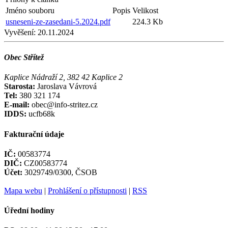
Jméno souboru
Popis
Velikost
usneseni-ze-zasedani-5.2024.pdf
224.3 Kb
Vyvěšení:
20.11.2024
Obec Střítež
Kaplice Nádraží 2, 382 42 Kaplice 2
Starosta:
Jaroslava Vávrová
Tel:
380 321 174
E-mail:
obec@info-stritez.cz
IDDS:
ucfb68k
Fakturační údaje
IČ:
00583774
DIČ:
CZ00583774
Účet:
3029749/0300, ČSOB
Mapa webu
|
Prohlášení o přístupnosti
|
RSS
Úřední hodiny