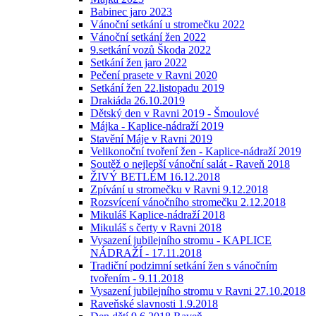
Babinec jaro 2023
Vánoční setkání u stromečku 2022
Vánoční setkání žen 2022
9.setkání vozů Škoda 2022
Setkání žen jaro 2022
Pečení prasete v Ravni 2020
Setkání žen 22.listopadu 2019
Drakiáda 26.10.2019
Dětský den v Ravni 2019 - Šmoulové
Májka - Kaplice-nádraží 2019
Stavění Máje v Ravni 2019
Velikonoční tvoření žen - Kaplice-nádraží 2019
Soutěž o nejlepší vánoční salát - Raveň 2018
ŽIVÝ BETLÉM 16.12.2018
Zpívání u stromečku v Ravni 9.12.2018
Rozsvícení vánočního stromečku 2.12.2018
Mikuláš Kaplice-nádraží 2018
Mikuláš s čerty v Ravni 2018
Vysazení jubilejního stromu - KAPLICE
NÁDRAŽÍ - 17.11.2018
Tradiční podzimní setkání žen s vánočním
tvořením - 9.11.2018
Vysazení jubilejního stromu v Ravni 27.10.2018
Raveňské slavnosti 1.9.2018