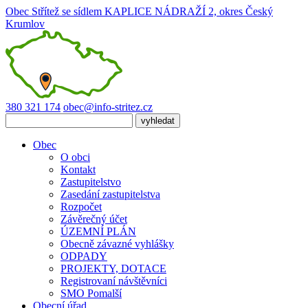
Obec Střítež
se sídlem KAPLICE NÁDRAŽÍ 2, okres Český
Krumlov
380 321 174
obec@info-stritez.cz
Obec
O obci
Kontakt
Zastupitelstvo
Zasedání zastupitelstva
Rozpočet
Závěrečný účet
ÚZEMNÍ PLÁN
Obecně závazné vyhlášky
ODPADY
PROJEKTY, DOTACE
Registrovaní návštěvníci
SMO Pomalší
Obecní úřad