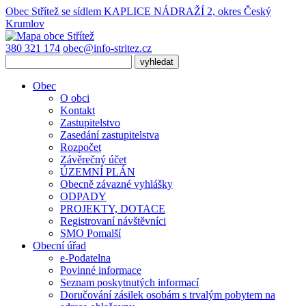
Obec Střítež
se sídlem KAPLICE NÁDRAŽÍ 2, okres Český
Krumlov
380 321 174
obec@info-stritez.cz
Obec
O obci
Kontakt
Zastupitelstvo
Zasedání zastupitelstva
Rozpočet
Závěrečný účet
ÚZEMNÍ PLÁN
Obecně závazné vyhlášky
ODPADY
PROJEKTY, DOTACE
Registrovaní návštěvníci
SMO Pomalší
Obecní úřad
e-Podatelna
Povinné informace
Seznam poskytnutých informací
Doručování zásilek osobám s trvalým pobytem na