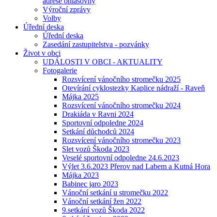
adrese ohlašovny
Výroční zprávy
Volby
Úřední deska
Úřední deska
Zasedání zastupitelstva - pozvánky
Život v obci
UDÁLOSTI V OBCI - AKTUALITY
Fotogalerie
Rozsvícení vánočního stromečku 2025
Otevírání cyklostezky Kaplice nádraží - Raveň
Májka 2025
Rozsvícení vánočního stromečku 2024
Drakiáda v Ravni 2024
Sportovní odpoledne 2024
Setkání důchodců 2024
Rozsvícení vánočního stromečku 2023
Slet vozů Škoda 2023
Veselé sportovní odpoledne 24.6.2023
Výlet 3.6.2023 Přerov nad Labem a Kutná Hora
Májka 2023
Babinec jaro 2023
Vánoční setkání u stromečku 2022
Vánoční setkání žen 2022
9.setkání vozů Škoda 2022