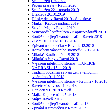
Setkání žen jaro 2022
Pečení prasete v Ravni 2020
Setkání žen 22.listopadu 2019
Drakiáda 26.10.2019
Dětský den v Ravni 2019 - Šmoulové
Májka - Kaplice-nádraží 2019
Stavění Máje v Ravni 2019
Velikonoční tvoření žen - Kaplice-nádraží 2019
Soutěž o nejlepší vánoční salát - Raveň 2018
ŽIVÝ BETLÉM 16.12.2018
Zpívání u stromečku v Ravni 9.12.2018
Rozsvícení vánočního stromečku 2.12.2018
Mikuláš Kaplice-nádraží 2018
Mikuláš s čerty v Ravni 2018
Vysazení jubilejního stromu - KAPLICE
NÁDRAŽÍ - 17.11.2018
Tradiční podzimní setkání žen s vánočním
tvořením - 9.11.2018
Vysazení jubilejního stromu v Ravni 27.10.2018
Raveňské slavnosti 1.9.2018
Den dětí 9.6.2018 Raveň
Májka Kaplice-nádraží 2018
Májka Raveň 2018
Soutěž o nejlepší vánoční salát 2017
Zpívání u stromečku v Ravni 2017