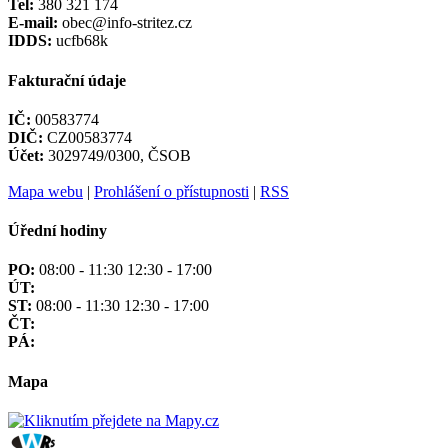
Tel:
380 321 174
E-mail:
obec@info-stritez.cz
IDDS:
ucfb68k
Fakturační údaje
IČ:
00583774
DIČ:
CZ00583774
Účet:
3029749/0300, ČSOB
Mapa webu
|
Prohlášení o přístupnosti
|
RSS
Úřední hodiny
PO:
08:00 - 11:30 12:30 - 17:00
ÚT:
ST:
08:00 - 11:30 12:30 - 17:00
ČT:
PÁ:
Mapa