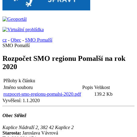
cz
-
Obec
-
SMO Pomalší
SMO Pomalší
Rozpočet SMO regionu Pomalší na rok
2020
Přílohy k článku
Jméno souboru
Popis
Velikost
rozpocet-smo-regionu-pomalsi-2020.pdf
139.2 Kb
Vyvěšení:
1.1.2020
Obec Střítež
Kaplice Nádraží 2, 382 42 Kaplice 2
Starosta:
Jaroslava Vávrová