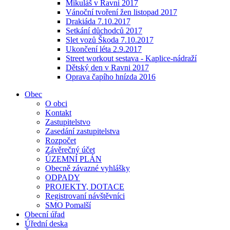
Mikuláš v Ravni 2017
Vánoční tvoření žen listopad 2017
Drakiáda 7.10.2017
Setkání důchodců 2017
Slet vozů Škoda 7.10.2017
Ukončení léta 2.9.2017
Street workout sestava - Kaplice-nádraží
Dětský den v Ravni 2017
Oprava čapího hnízda 2016
Obec
O obci
Kontakt
Zastupitelstvo
Zasedání zastupitelstva
Rozpočet
Závěrečný účet
ÚZEMNÍ PLÁN
Obecně závazné vyhlášky
ODPADY
PROJEKTY, DOTACE
Registrovaní návštěvníci
SMO Pomalší
Obecní úřad
Úřední deska