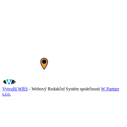
Vytvořil WRS
- Webový Redakční Systém společnosti
W Partner
s.r.o.