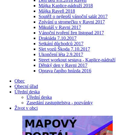
Den dětí 9.6.2018 Raveň
Májka Kaplice-nádraží 2018
Májka Raveň 2018
Soutěž o nejlepší vánoční salát 2017
Zpívání u stromečku v Ravni 2017
Mikuláš v Ravni 2017
Vánoční tvoření žen listopad 2017
Drakiáda 7.10.2017
Setkání důchodců 2017
Slet vozů Škoda 7.10.2017
Ukončení léta 2.9.2017
Street workout sestava - Kaplice-nádraží
Dětský den v Ravni 2017
Oprava čapího hnízda 2016
Obec
Obecní úřad
Úřední deska
Úřední deska
Zasedání zastupitelstva - pozvánky
Život v obci