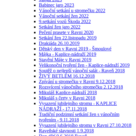
Babinec jaro 2023
Vánoční setkání u stromečku 2022
Vánoční setkání žen 2022
9.setkání vozů Škoda 2022
Setkání žen jaro 2022
Pečení prasete v Ravni 2020
Setkání žen 22.listopadu 2019
Drakiáda 26.10.2019
Dětský den v Ravni 2019 - Šmoulové
Májka - Kaplice-nádraží 2019
Stavění Máje v Ravni 2019
Velikonoční tvoření žen - Kaplice-nádraží 2019
Soutěž o nejlepší vánoční salát - Raveň 2018
ŽIVÝ BETLÉM 16.12.2018
Zpívání u stromečku v Ravni 9.12.2018
Rozsvícení vánočního stromečku 2.12.2018
Mikuláš Kaplice-nádraží 2018
Mikuláš s čerty v Ravni 2018
Vysazení jubilejního stromu - KAPLICE
NÁDRAŽÍ - 17.11.2018
Tradiční podzimní setkání žen s vánočním
tvořením - 9.11.2018
Vysazení jubilejního stromu v Ravni 27.10.2018
Raveňské slavnosti 1.9.2018