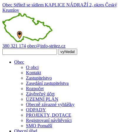
Obec Střítež
se sídlem KAPLICE NÁDRAŽÍ 2, okres Český
Krumlov
380 321 174
obec@info-stritez.cz
Obec
O obci
Kontakt
Zastupitelstvo
Zasedání zastupitelstva
Rozpočet
Závěrečný účet
ÚZEMNÍ PLÁN
Obecně závazné vyhlášky
ODPADY
PROJEKTY, DOTACE
Registrovaní návštěvníci
SMO Pomalší
Obecní úřad