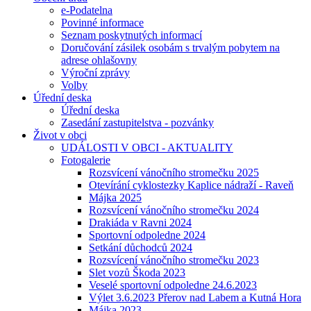
e-Podatelna
Povinné informace
Seznam poskytnutých informací
Doručování zásilek osobám s trvalým pobytem na
adrese ohlašovny
Výroční zprávy
Volby
Úřední deska
Úřední deska
Zasedání zastupitelstva - pozvánky
Život v obci
UDÁLOSTI V OBCI - AKTUALITY
Fotogalerie
Rozsvícení vánočního stromečku 2025
Otevírání cyklostezky Kaplice nádraží - Raveň
Májka 2025
Rozsvícení vánočního stromečku 2024
Drakiáda v Ravni 2024
Sportovní odpoledne 2024
Setkání důchodců 2024
Rozsvícení vánočního stromečku 2023
Slet vozů Škoda 2023
Veselé sportovní odpoledne 24.6.2023
Výlet 3.6.2023 Přerov nad Labem a Kutná Hora
Májka 2023