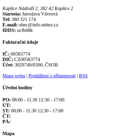
Kaplice Nádraží 2, 382 42 Kaplice 2
Starosta:
Jaroslava Vávrová
Tel:
380 321 174
E-mail:
obec@info-stritez.cz
IDDS:
ucfb68k
Fakturační údaje
IČ:
00583774
DIČ:
CZ00583774
Účet:
3029749/0300, ČSOB
Mapa webu
|
Prohlášení o přístupnosti
|
RSS
Úřední hodiny
PO:
08:00 - 11:30 12:30 - 17:00
ÚT:
ST:
08:00 - 11:30 12:30 - 17:00
ČT:
PÁ:
Mapa