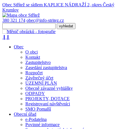
Obec Střítež
se sídlem KAPLICE NÁDRAŽÍ 2, okres Český
Krumlov
380 321 174
obec@info-stritez.cz
❙❙
Obec
O obci
Kontakt
Zastupitelstvo
Zasedání zastupitelstva
Rozpočet
Závěrečný účet
ÚZEMNÍ PLÁN
Obecně závazné vyhlášky
ODPADY
PROJEKTY, DOTACE
Registrovaní návštěvníci
SMO Pomalší
Obecní úřad
e-Podatelna
Povinné informace