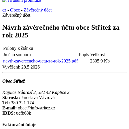
cz
-
Obec
-
Závěrečný účet
Závěrečný účet
Návrh závěrečného účtu obce Střítež za
rok 2025
Přílohy k článku
Jméno souboru
Popis
Velikost
navrh-zaverecneho-uctu-za-rok-2025.pdf
2305.9 Kb
Vyvěšení:
28.5.2026
Obec Střítež
Kaplice Nádraží 2, 382 42 Kaplice 2
Starosta:
Jaroslava Vávrová
Tel:
380 321 174
E-mail:
obec@info-stritez.cz
IDDS:
ucfb68k
Fakturační údaje