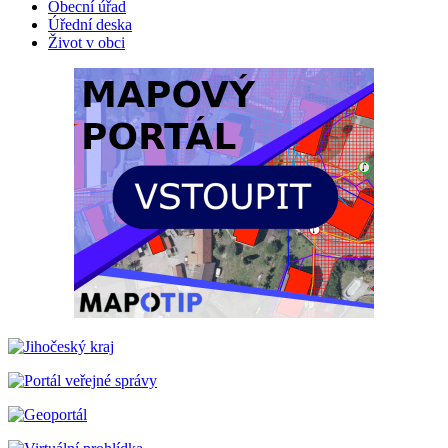
Obecní úřad
Úřední deska
Život v obci