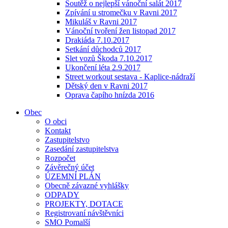
Soutěž o nejlepší vánoční salát 2017
Zpívání u stromečku v Ravni 2017
Mikuláš v Ravni 2017
Vánoční tvoření žen listopad 2017
Drakiáda 7.10.2017
Setkání důchodců 2017
Slet vozů Škoda 7.10.2017
Ukončení léta 2.9.2017
Street workout sestava - Kaplice-nádraží
Dětský den v Ravni 2017
Oprava čapího hnízda 2016
Obec
O obci
Kontakt
Zastupitelstvo
Zasedání zastupitelstva
Rozpočet
Závěrečný účet
ÚZEMNÍ PLÁN
Obecně závazné vyhlášky
ODPADY
PROJEKTY, DOTACE
Registrovaní návštěvníci
SMO Pomalší