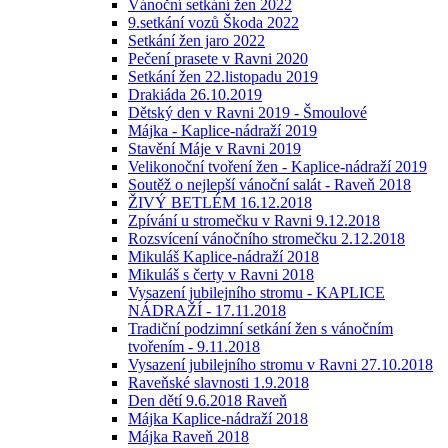
Vánoční setkání žen 2022
9.setkání vozů Škoda 2022
Setkání žen jaro 2022
Pečení prasete v Ravni 2020
Setkání žen 22.listopadu 2019
Drakiáda 26.10.2019
Dětský den v Ravni 2019 - Šmoulové
Májka - Kaplice-nádraží 2019
Stavění Máje v Ravni 2019
Velikonoční tvoření žen - Kaplice-nádraží 2019
Soutěž o nejlepší vánoční salát - Raveň 2018
ŽIVÝ BETLÉM 16.12.2018
Zpívání u stromečku v Ravni 9.12.2018
Rozsvícení vánočního stromečku 2.12.2018
Mikuláš Kaplice-nádraží 2018
Mikuláš s čerty v Ravni 2018
Vysazení jubilejního stromu - KAPLICE
NÁDRAŽÍ - 17.11.2018
Tradiční podzimní setkání žen s vánočním
tvořením - 9.11.2018
Vysazení jubilejního stromu v Ravni 27.10.2018
Raveňské slavnosti 1.9.2018
Den dětí 9.6.2018 Raveň
Májka Kaplice-nádraží 2018
Májka Raveň 2018