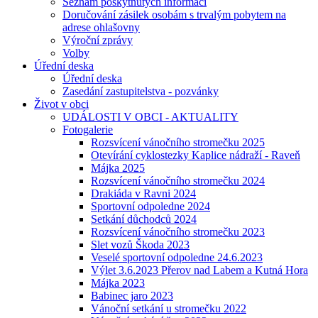
Seznam poskytnutých informací
Doručování zásilek osobám s trvalým pobytem na
adrese ohlašovny
Výroční zprávy
Volby
Úřední deska
Úřední deska
Zasedání zastupitelstva - pozvánky
Život v obci
UDÁLOSTI V OBCI - AKTUALITY
Fotogalerie
Rozsvícení vánočního stromečku 2025
Otevírání cyklostezky Kaplice nádraží - Raveň
Májka 2025
Rozsvícení vánočního stromečku 2024
Drakiáda v Ravni 2024
Sportovní odpoledne 2024
Setkání důchodců 2024
Rozsvícení vánočního stromečku 2023
Slet vozů Škoda 2023
Veselé sportovní odpoledne 24.6.2023
Výlet 3.6.2023 Přerov nad Labem a Kutná Hora
Májka 2023
Babinec jaro 2023
Vánoční setkání u stromečku 2022